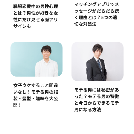
マッチングアプリでメ
職場恋愛中の男性心理
ッセージがだらだら続
とは？男性が好きな女
く理由とは？5つの適
性にだけ見せる脈アリ
切な対処法
サインも
女子ウケすること間違
モテる男には秘密があ
いなし！モテる男の服
った？モテる男の特徴
装・髪型・趣味を大公
と今日からできるモテ
開！
男になる方法