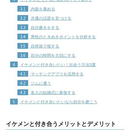
3.1
内面を褒める
3.2
共通の話題を見つける
3.3
自分磨きをする
3.4
男性のときめきポイントを分析する
3.5
自然体で接する
3.6
自分の時間を大切にする
4
イケメンと付き合いたい！出会う方法3選
4.1
マッチングアプリを活用する
4.2
ジムに通う
4.3
友人の結婚式に参加する
5
イケメンと付き合いたいなら自分を磨こう
イケメンと付き合うメリットとデメリット