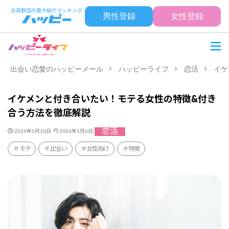
男性登録
女性登録
出会い恋愛のハッピーメール
ハッピーライフ
恋活
イケ
イケメンと付き合いたい！モテる女性の特徴&付き
合う方法を徹底解説
恋活
2024年5月10日
2026年1月6日
モテ
出会い
女性向け
特徴