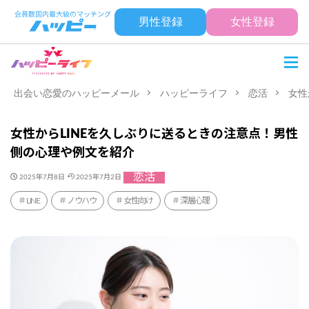
男性登録
女性登録
出会い恋愛のハッピーメール
ハッピーライフ
恋活
女性
女性からLINEを久しぶりに送るときの注意点！男性
側の心理や例文を紹介
恋活
2025年7月8日
2025年7月2日
LINE
ノウハウ
女性向け
深層心理