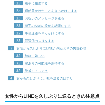
2.3
相手に相談する
2.4
偶然見かけたことをきっかけにする
2.5
お祝いのメッセージを送る
2.6
相手のSNSの投稿を話題にする
2.7
事務連絡をきっかけにする
2.8
誤送信のふりをする
3
女性から久しぶりにLINEが来たときの男性心理
3.1
純粋に嬉しい
3.2
脈ありの可能性を期待する
3.3
警戒してしまう
4
女から久しぶりにLINEを送るのはアリ
女性からLINEを久しぶりに送るときの注意点