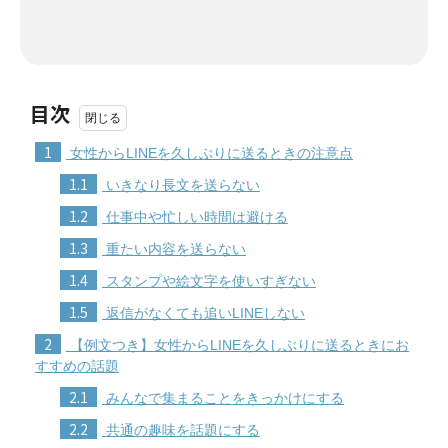
目次
1
女性からLINEを久しぶりに送るときの注意点
1.1
いきなり長文を送らない
1.2
仕事中や忙しい時間は避ける
1.3
重たい内容を送らない
1.4
スタンプや絵文字を使いすぎない
1.5
返信がなくても追いLINEしない
2
【例文つき】女性からLINEを久しぶりに送るときにお
すすめの話題
2.1
みんなで集まることをきっかけにする
2.2
共通の趣味を話題にする