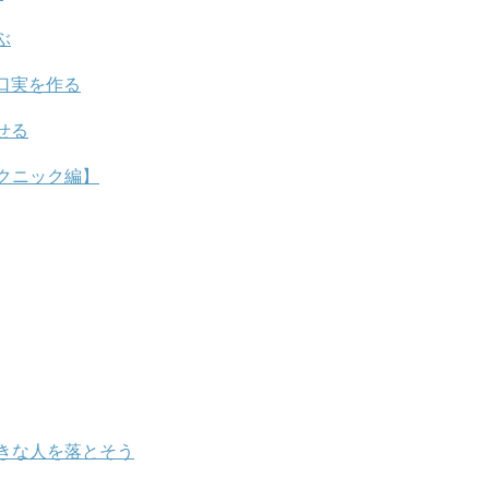
ぶ
口実を作る
せる
クニック編】
きな人を落とそう