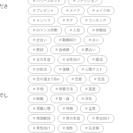
パワースポット
ファッション
ださ
プレゼント
メイク
メイク術
メンヘラ
モテ
ランキング
ロマンス詐欺
人気
体験談
出会い
動画紹介
占い
原因
吉崎綾
夢占い
女の本音
女性向け
婚活
対処法
復縁
心理テスト
恋の溜まりBar
恋愛
恋活
手相
改善方法
星座
でし
映画
歌・曲
浮気
深層心理
特徴
生態
用語解説
男の本音
男女向け
男性向け
相性
石言葉