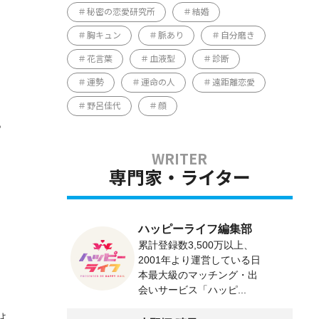
秘密の恋愛研究所
結婚
胸キュン
脈あり
自分磨き
花言葉
血液型
診断
運勢
運命の人
遠距離恋愛
野呂佳代
顔
。
専門家・ライター
ハッピーライフ編集部
累計登録数3,500万以上、
2001年より運営している日
本最大級のマッチング・出
会いサービス「ハッピ...
ょ