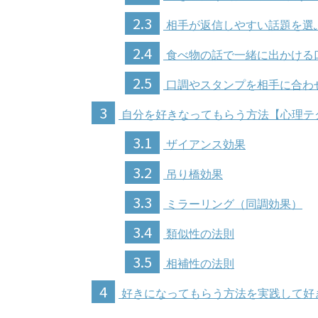
2.3
相手が返信しやすい話題を選
2.4
食べ物の話で一緒に出かける
2.5
口調やスタンプを相手に合わ
3
自分を好きなってもらう方法【心理テ
3.1
ザイアンス効果
3.2
吊り橋効果
3.3
ミラーリング（同調効果）
3.4
類似性の法則
3.5
相補性の法則
4
好きになってもらう方法を実践して好