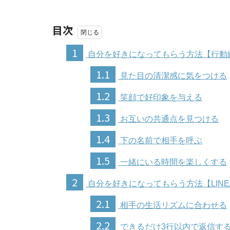
目次
1
自分を好きになってもらう方法【行動
1.1
見た目の清潔感に気をつける
1.2
笑顔で好印象を与える
1.3
お互いの共通点を見つける
1.4
下の名前で相手を呼ぶ
1.5
一緒にいる時間を楽しくする
2
自分を好きになってもらう方法【LIN
2.1
相手の生活リズムに合わせる
2.2
できるだけ3行以内で返信す