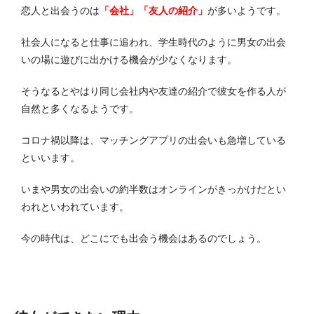
恋人と出会うのは
「会社」「友人の紹介」
が多いようです。
社会人になると仕事に追われ、学生時代のように男女の出会
いの場に遊びに出かける機会が少なくなります。
そうなるとやはり同じ会社内や友達の紹介で彼女を作る人が
自然と多くなるようです。
コロナ禍以降は、マッチングアプリの出会いも急増している
といいます。
いまや男女の出会いの約半数はオンラインがきっかけだとい
われといわれています。
今の時代は、どこにでも出会う機会はあるのでしょう。