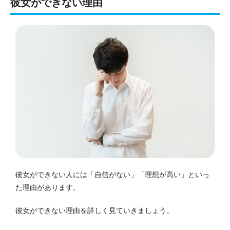
彼女ができない理由
彼女ができない人には「自信がない」「理想が高い」といっ
た理由があります。
彼女ができない理由を詳しく見ていきましょう。