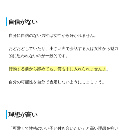
自信がない
自分に自信のない男性は女性から好かれません。
おどおどしていたり、小さい声で会話する人は女性から魅力
的に思われないのが一般的です。
行動する前から諦めても、何も手に入れられませんよ
。
自分の可能性を自分で否定しないようにしましょう。
理想が高い
「可愛くて性格のいい子と付き合いたい」と高い理想を抱い