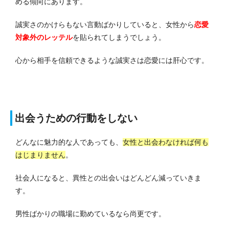
める傾向にあります。
誠実さのかけらもない言動ばかりしていると、女性から
恋愛
対象外のレッテル
を貼られてしまうでしょう。
心から相手を信頼できるような誠実さは恋愛には肝心です。
出会うための行動をしない
どんなに魅力的な人であっても、
女性と出会わなければ何も
はじまりません
。
社会人になると、異性との出会いはどんどん減っていきま
す。
男性ばかりの職場に勤めているなら尚更です。