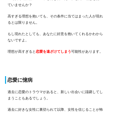
ていませんか？
高すぎる理想を抱いても、その条件に当てはまった人が現れ
るとは限りません。
もし現れたとしても、あなたに好意を抱いてくれるかわから
ないですよ。
理想が高すぎると
恋愛を遠ざけてしまう
可能性があります。
恋愛に憶病
過去に恋愛のトラウマがあると、新しい出会いに躊躇してし
まうこともあるでしょう。
過去に好きな女性に裏切られて以降、女性を信じることが怖