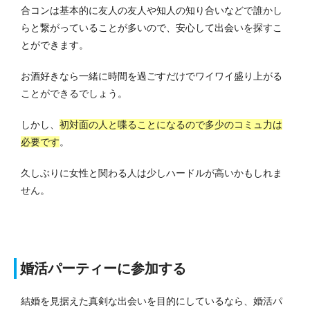
合コンは基本的に友人の友人や知人の知り合いなどで誰かし
らと繋がっていることが多いので、安心して出会いを探すこ
とができます。
お酒好きなら一緒に時間を過ごすだけでワイワイ盛り上がる
ことができるでしょう。
しかし、
初対面の人と喋ることになるので多少のコミュ力は
必要です
。
久しぶりに女性と関わる人は少しハードルが高いかもしれま
せん。
婚活パーティーに参加する
結婚を見据えた真剣な出会いを目的にしているなら、婚活パ