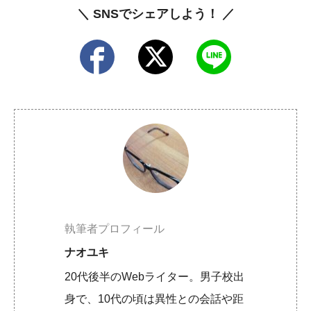
＼ SNSでシェアしよう！ ／
執筆者プロフィール
ナオユキ
20代後半のWebライター。男子校出
身で、10代の頃は異性との会話や距