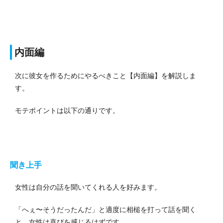
内面編
次に彼女を作るためにやるべきこと【内面編】を解説しま
す。
モテポイントは以下の通りです。
聞き上手
女性は自分の話を聞いてくれる人を好みます。
「へぇ〜そうだったんだ」と適度に相槌を打って話を聞く
と、女性は喜びを感じるはずです。