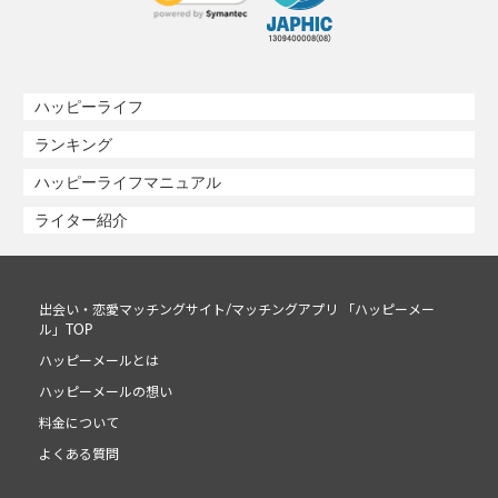
ハッピーライフ
ランキング
ハッピーライフマニュアル
ライター紹介
出会い・恋愛マッチングサイト/マッチングアプリ 「ハッピーメー
ル」TOP
ハッピーメールとは
ハッピーメールの想い
料金について
よくある質問