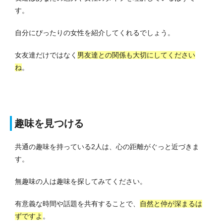
す。
自分にぴったりの女性を紹介してくれるでしょう。
女友達だけではなく
男友達との関係も大切にしてください
ね
。
趣味を見つける
共通の趣味を持っている2人は、心の距離がぐっと近づきま
す。
無趣味の人は趣味を探してみてください。
有意義な時間や話題を共有することで、
自然と仲が深まるは
ずですよ
。