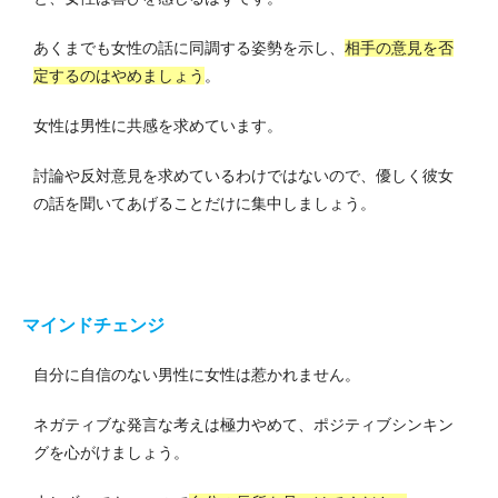
あくまでも女性の話に同調する姿勢を示し、
相手の意見を否
定するのはやめましょう
。
女性は男性に共感を求めています。
討論や反対意見を求めているわけではないので、優しく彼女
の話を聞いてあげることだけに集中しましょう。
マインドチェンジ
自分に自信のない男性に女性は惹かれません。
ネガティブな発言な考えは極力やめて、ポジティブシンキン
グを心がけましょう。