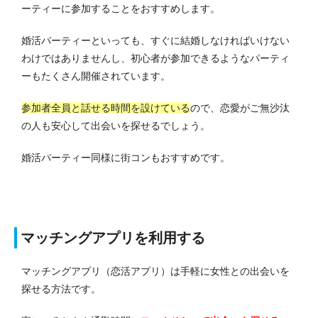
ーティーに参加することをおすすめします。
婚活パーティーといっても、すぐに結婚しなければいけない
わけではありませんし、初心者が参加できるようなパーティ
ーもたくさん開催されています。
参加者全員と話せる時間を設けている
ので、恋愛がご無沙汰
の人も安心して出会いを探せるでしょう。
婚活パーティー同様に街コンもおすすめです。
マッチングアプリを利用する
マッチングアプリ（恋活アプリ）は手軽に女性との出会いを
探せる方法です。