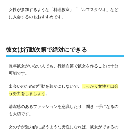
女性が参加するような「料理教室」「ゴルフスタジオ」など
に入会するのもおすすめです。
彼女は行動次第で絶対にできる
長年彼女がいない人でも、行動次第で彼女を作ることは十分
可能です。
出会いのための行動を疎かにしないで、
しっかり女性と出会
う努力をしましょう
。
清潔感のあるファッションを意識したり、聞き上手になるの
も大切です。
女の子が魅力的に思うような男性になれば、彼女ができるの