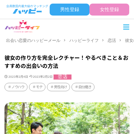
男性登録
女性登録
出会い恋愛のハッピーメール
ハッピーライフ
恋活
彼女
彼女の作り方を完全レクチャー！やるべきこと＆お
すすめの出会いの方法
恋活
2023年2月4日
2023年2月2日
ノウハウ
モテ
男性向け
自分磨き