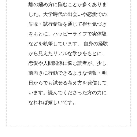
離の縮め方に悩むことが多くありま
した。大学時代の出会いや恋愛での
失敗・試行錯誤を通じて得た気づき
をもとに、ハッピーライフで実体験
などを執筆しています。 自身の経験
から見えたリアルな学びをもとに、
恋愛や人間関係に悩む読者が、少し
前向きに行動できるような情報・明
日からでも試せる考え方を発信して
います。読んでくださった方の力に
なれれば嬉しいです。