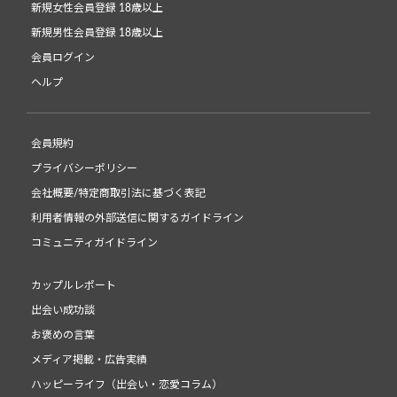
新規女性会員登録 18歳以上
新規男性会員登録 18歳以上
会員ログイン
ヘルプ
会員規約
プライバシーポリシー
会社概要/特定商取引法に基づく表記
利用者情報の外部送信に関するガイドライン
コミュニティガイドライン
カップルレポート
出会い成功談
お褒めの言葉
メディア掲載・広告実績
ハッピーライフ（出会い・恋愛コラム）