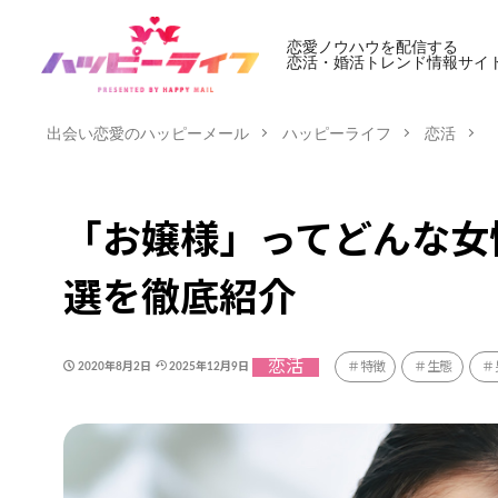
恋愛ノウハウを配信する
恋活・婚活トレンド情報サイ
出会い恋愛のハッピーメール
ハッピーライフ
恋活
「お嬢様」ってどんな女
選を徹底紹介
恋活
特徴
生態
2020年8月2日
2025年12月9日