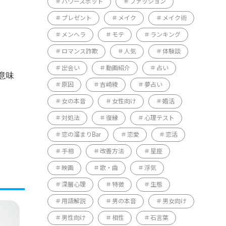
パワースポット
ファッション
プレゼント
メイク
メイク術
メンヘラ
モテ
ランキング
ロマンス詐欺
人気
体験談
出会い
動画紹介
占い
意味
原因
吉崎綾
夢占い
女の本音
女性向け
婚活
対処法
復縁
心理テスト
恋の溜まりBar
恋愛
恋活
手相
改善方法
星座
映画
歌・曲
浮気
深層心理
特徴
生態
用語解説
男の本音
男女向け
男性向け
相性
石言葉