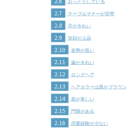
2.6
おっとりしている
2.7
テーブルマナーが完璧
2.8
字がきれい
2.9
笑顔が上品
2.10
姿勢が良い
2.11
歯がきれい
2.12
ロングヘア
2.13
ヘアカラーは黒かブラウン
2.14
肌が美しい
2.15
門限がある
2.16
恋愛経験が少ない