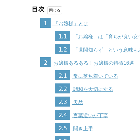
目次
1
「お嬢様」とは
1.1
「お嬢様」は「育ちが良い女
1.2
「世間知らず」という意味も
2
お嬢様あるある！お嬢様の特徴16選
2.1
常に落ち着いている
2.2
調和を大切にする
2.3
天然
2.4
言葉遣いが丁寧
2.5
聞き上手