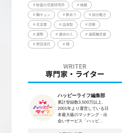
秘密の恋愛研究所
結婚
胸キュン
脈あり
自分磨き
花言葉
血液型
診断
運勢
運命の人
遠距離恋愛
野呂佳代
顔
専門家・ライター
ハッピーライフ編集部
累計登録数3,500万以上、
2001年より運営している日
本最大級のマッチング・出
会いサービス「ハッピ...