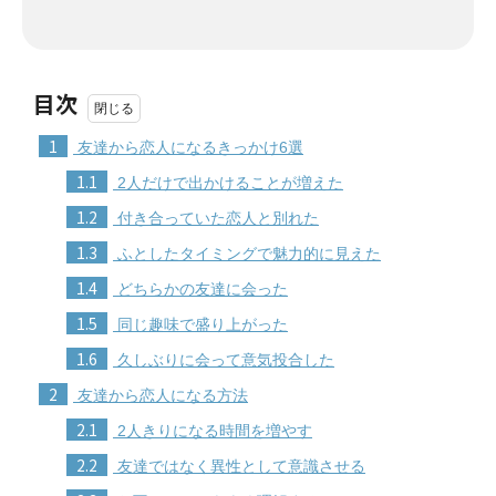
目次
1
友達から恋人になるきっかけ6選
1.1
2人だけで出かけることが増えた
1.2
付き合っていた恋人と別れた
1.3
ふとしたタイミングで魅力的に見えた
1.4
どちらかの友達に会った
1.5
同じ趣味で盛り上がった
1.6
久しぶりに会って意気投合した
2
友達から恋人になる方法
2.1
2人きりになる時間を増やす
2.2
友達ではなく異性として意識させる