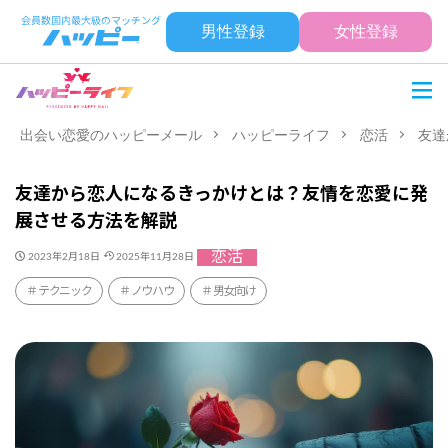
男性登録
女性登録
出会い恋愛のハッピーメール
ハッピーライフ
恋活
友達
友達から恋人になるきっかけとは？友情を恋愛に発
展させる方法を解説
恋活
2023年2月18日
2025年11月28日
テクニック
ノウハウ
男女向け