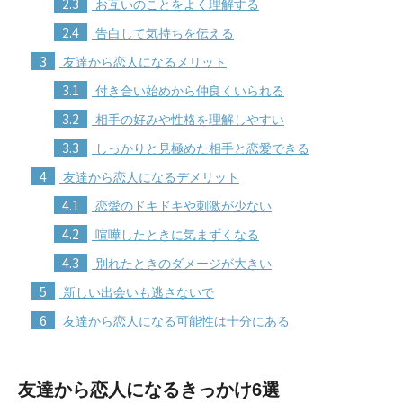
2.3
お互いのことをよく理解する
2.4
告白して気持ちを伝える
3
友達から恋人になるメリット
3.1
付き合い始めから仲良くいられる
3.2
相手の好みや性格を理解しやすい
3.3
しっかりと見極めた相手と恋愛できる
4
友達から恋人になるデメリット
4.1
恋愛のドキドキや刺激が少ない
4.2
喧嘩したときに気まずくなる
4.3
別れたときのダメージが大きい
5
新しい出会いも逃さないで
6
友達から恋人になる可能性は十分にある
友達から恋人になるきっかけ6選