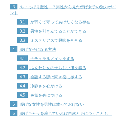
3
ちょっぴり魔性！？男性から見た儚げ女子の魅力ポイ
ント
3.1
か弱くて守ってあげたくなる存在
3.2
男性を引き立てることができる
3.3
ミステリアスで興味をそそる
4
儚げ女子になる方法
4.1
ナチュラルメイクをする
4.2
ふんわり女の子らしい服を着る
4.3
会話する際は聞き役に徹する
4.4
冷静さを心がける
4.5
色気を身につける
5
儚げな女性を男性は放っておけない
6
儚げキャラを演じていれば自然と身につくことも！