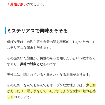
く男性が多い
のでしょう。
ミステリアスで興味をそそる
儚げ女子は、自己主張や自分の話を積極的にしないため、ミ
ステリアスな印象を与えます。
その謎めいた態度が、男性のもっと知りたいという欲求をく
すぐり、
興味の対象となる
のです。
男性には、隠されていると暴きたくなる本能があります。
そのため、なんでもかんでもオープンな女性よりは、
少し影
があったり、隠し事をしていたりするような女性に魅力を感
じる
のでしょう。