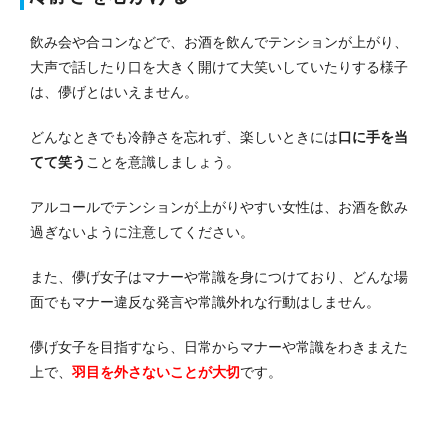
飲み会や合コンなどで、お酒を飲んでテンションが上がり、
大声で話したり口を大きく開けて大笑いしていたりする様子
は、儚げとはいえません。
どんなときでも冷静さを忘れず、楽しいときには
口に手を当
てて笑う
ことを意識しましょう。
アルコールでテンションが上がりやすい女性は、お酒を飲み
過ぎないように注意してください。
また、儚げ女子はマナーや常識を身につけており、どんな場
面でもマナー違反な発言や常識外れな行動はしません。
儚げ女子を目指すなら、日常からマナーや常識をわきまえた
上で、
羽目を外さないことが大切
です。