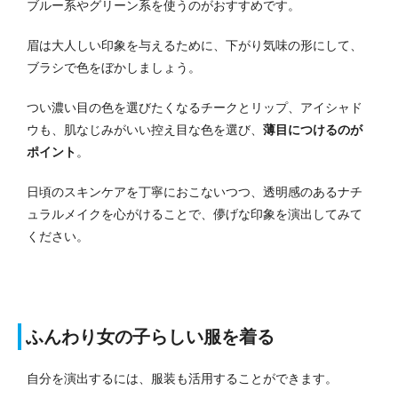
ブルー系やグリーン系を使うのがおすすめです。
眉は大人しい印象を与えるために、下がり気味の形にして、
ブラシで色をぼかしましょう。
つい濃い目の色を選びたくなるチークとリップ、アイシャド
ウも、肌なじみがいい控え目な色を選び、
薄目につけるのが
ポイント
。
日頃のスキンケアを丁寧におこないつつ、透明感のあるナチ
ュラルメイクを心がけることで、儚げな印象を演出してみて
ください。
ふんわり女の子らしい服を着る
自分を演出するには、服装も活用することができます。