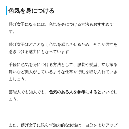
色気を身につける
儚げ女子になるには、色気を身につける方法もおすすめで
す。
儚げ女子はどことなく色気を感じさせるため、そこが男性を
惹きつける魅力にもなっています。
手軽に色気を身につける方法として、服装や髪型、立ち振る
舞いなど美人がしているような仕草や行動を取り入れていき
ましょう。
芸能人でも知人でも、
色気のある人を参考にするといい
でし
ょう。
また、儚げ女子に限らず魅力的な女性は、自分をよりアップ