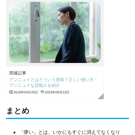
関連記事
アンニュイとはどういう意味？正しい使い方・
アンニュイな芸能人を紹介
2018年04月25日
2023年09月23日
まとめ
「儚い」とは、いかにもすぐに消えてなくなり