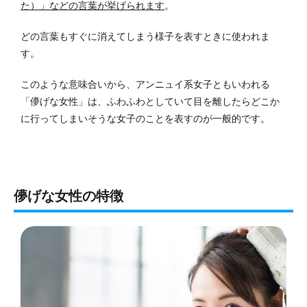
た）」などの言葉が挙げられます
。
どの言葉もすぐに消えてしまう様子を表すときに使われま
す。
このような意味合いから、アンニュイ系女子ともいわれる
「儚げな女性」は、ふわふわとしていて目を離したらどこか
に行ってしまいそうな女子のことを表すのが一般的です。
儚げな女性の特徴