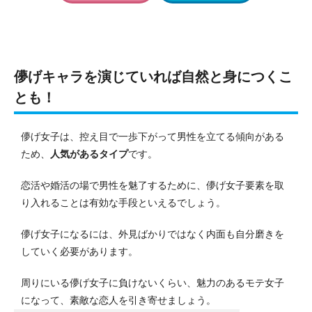
儚げキャラを演じていれば自然と身につくこ
とも！
儚げ女子は、控え目で一歩下がって男性を立てる傾向がある
ため、
人気があるタイプ
です。
恋活や婚活の場で男性を魅了するために、儚げ女子要素を取
り入れることは有効な手段といえるでしょう。
儚げ女子になるには、外見ばかりではなく内面も自分磨きを
していく必要があります。
周りにいる儚げ女子に負けないくらい、魅力のあるモテ女子
になって、素敵な恋人を引き寄せましょう。