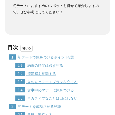
初デートにおすすめのスポットも併せて紹介しますの
で、ぜひ参考にしてください！
目次
1
初デートで気をつけるポイント5選
1.1
約束の時間は必ず守る
1.2
清潔感を意識する
1.3
きちんとデートプランを立てる
1.4
食事中のマナーに気をつける
1.5
ネガティブなことは口にしない
2
初デートを成功させる秘訣
2.1
前日に連絡する