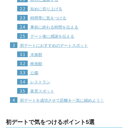
2.2
短めに切り上げる
2.3
時間帯に気をつける
2.4
事前に終わる時間を伝える
2.5
デート後に感謝を伝える
3
初デートにおすすめのデートスポット
3.1
水族館
3.2
映画館
3.3
公園
3.4
レストラン
3.5
夜景スポット
4
初デートを成功させて距離を一気に縮めよう！
初デートで気をつけるポイント5選