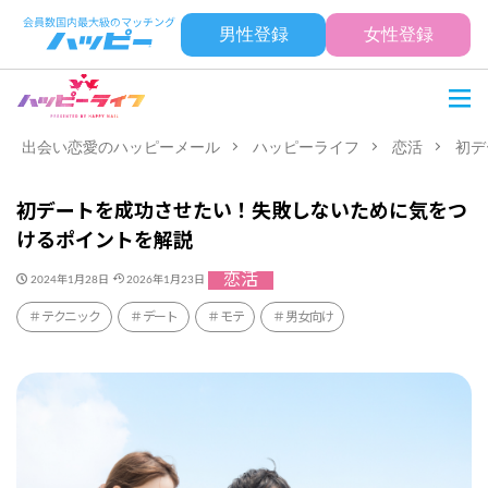
男性登録
女性登録
出会い恋愛のハッピーメール
ハッピーライフ
恋活
初デ
初デートを成功させたい！失敗しないために気をつ
けるポイントを解説
恋活
2024年1月28日
2026年1月23日
テクニック
デート
モテ
男女向け