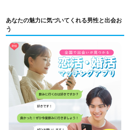
あなたの魅力に気づいてくれる男性と出会お
う