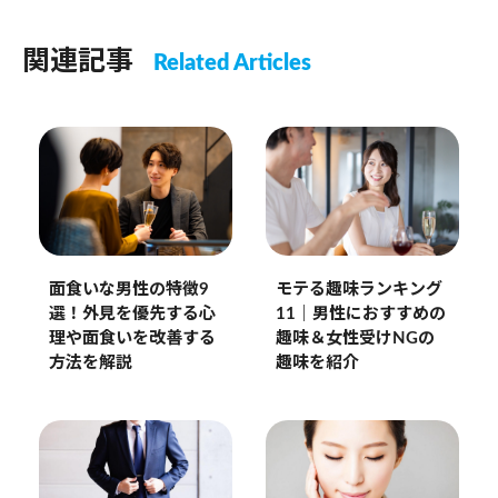
関連記事
Related Articles
面食いな男性の特徴9
モテる趣味ランキング
選！外見を優先する心
11｜男性におすすめの
理や面食いを改善する
趣味＆女性受けNGの
方法を解説
趣味を紹介