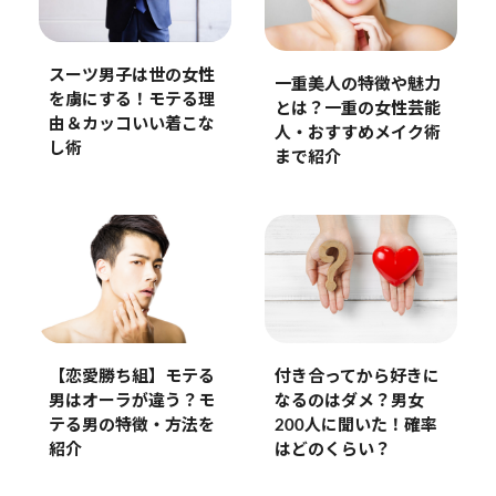
スーツ男子は世の女性
一重美人の特徴や魅力
を虜にする！モテる理
とは？一重の女性芸能
由＆カッコいい着こな
人・おすすめメイク術
し術
まで紹介
【恋愛勝ち組】モテる
付き合ってから好きに
男はオーラが違う？モ
なるのはダメ？男女
テる男の特徴・方法を
200人に聞いた！確率
紹介
はどのくらい？