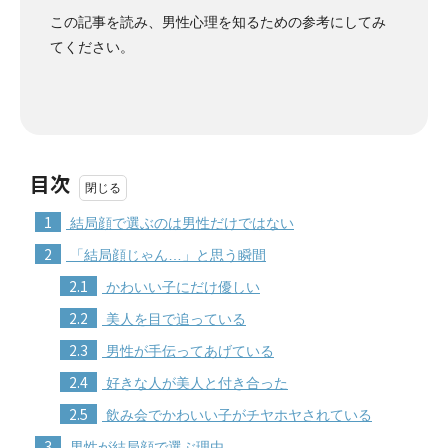
この記事を読み、男性心理を知るための参考にしてみ
てください。
目次
1
結局顔で選ぶのは男性だけではない
2
「結局顔じゃん…」と思う瞬間
2.1
かわいい子にだけ優しい
2.2
美人を目で追っている
2.3
男性が手伝ってあげている
2.4
好きな人が美人と付き合った
2.5
飲み会でかわいい子がチヤホヤされている
3
男性が結局顔で選ぶ理由