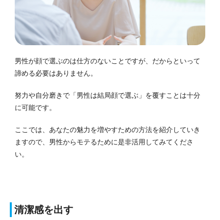
男性が顔で選ぶのは仕方のないことですが、だからといって
諦める必要はありません。
努力や自分磨きで「男性は結局顔で選ぶ」を覆すことは十分
に可能です。
ここでは、あなたの魅力を増やすための方法を紹介していき
ますので、男性からモテるために是非活用してみてくださ
い。
清潔感を出す