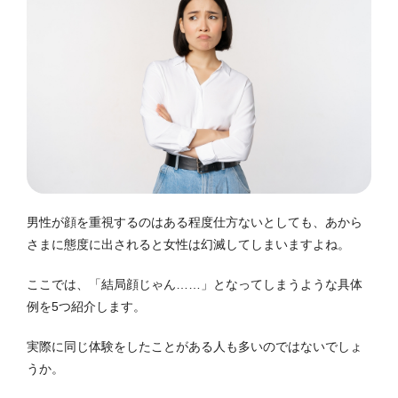
男性が顔を重視するのはある程度仕方ないとしても、あから
さまに態度に出されると女性は幻滅してしまいますよね。
ここでは、「結局顔じゃん……」となってしまうような具体
例を5つ紹介します。
実際に同じ体験をしたことがある人も多いのではないでしょ
うか。