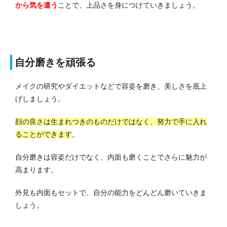
から気を遣う
ことで、上品さを身につけていきましょう。
自分磨きを頑張る
メイクの研究やダイエットなどで容姿を磨き、美しさを底上
げしましょう。
顔の良さは生まれつきのものだけではなく、努力で手に入れ
ることができます
。
自分磨きは容姿だけでなく、内面も磨くことでさらに魅力が
高まります。
外見も内面もセットで、自分の能力をどんどん磨いていきま
しょう。