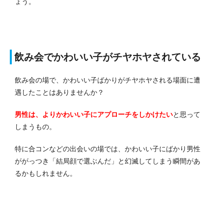
ょう。
飲み会でかわいい子がチヤホヤされている
飲み会の場で、かわいい子ばかりがチヤホヤされる場面に遭
遇したことはありませんか？
男性は、よりかわいい子にアプローチをしかけたい
と思って
しまうもの。
特に合コンなどの出会いの場では、かわいい子にばかり男性
ががっつき「結局顔で選ぶんだ」と幻滅してしまう瞬間があ
るかもしれません。