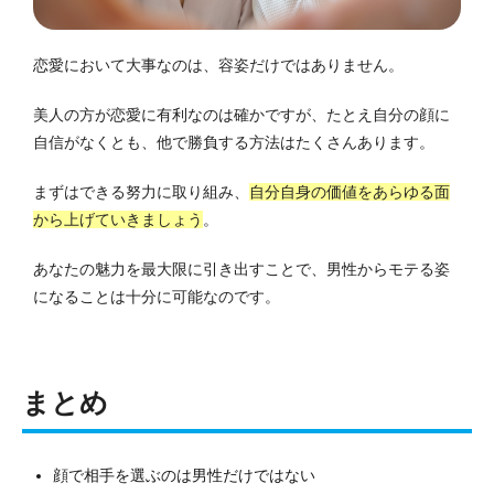
恋愛において大事なのは、容姿だけではありません。
美人の方が恋愛に有利なのは確かですが、たとえ自分の顔に
自信がなくとも、他で勝負する方法はたくさんあります。
まずはできる努力に取り組み、
自分自身の価値をあらゆる面
から上げていきましょう
。
あなたの魅力を最大限に引き出すことで、男性からモテる姿
になることは十分に可能なのです。
まとめ
顔で相手を選ぶのは男性だけではない