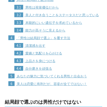
3.1
男性は視覚優位だから
3.2
美人と付き合うことをステータスだと思っている
3.3
本能的にいい遺伝子を求めているから
3.4
能力が高そうに見えるから
4
「男性は結局顔で選ぶ」を覆す方法
4.1
清潔感を出す
4.2
愛嬌と気配りを心がける
4.3
上品さを身につける
4.4
自分磨きを頑張る
5
あなたの魅力に気づいてくれる男性と出会おう
6
美人は恋愛に有利だが、容姿が全てではない！
結局顔で選ぶのは男性だけではない