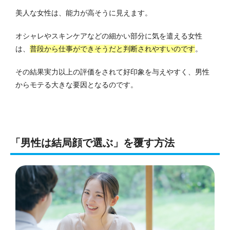
美人な女性は、能力が高そうに見えます。
オシャレやスキンケアなどの細かい部分に気を遣える女性
は、
普段から仕事ができそうだと判断されやすいのです
。
その結果実力以上の評価をされて好印象を与えやすく、男性
からモテる大きな要因となるのです。
「男性は結局顔で選ぶ」を覆す方法