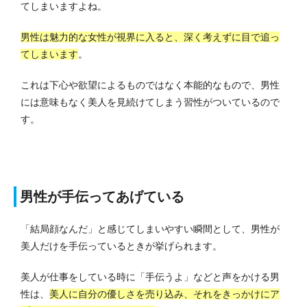
てしまいますよね。
男性は魅力的な女性が視界に入ると、深く考えずに目で追っ
てしまいます
。
これは下心や欲望によるものではなく本能的なもので、男性
には意味もなく美人を見続けてしまう習性がついているので
す。
男性が手伝ってあげている
「結局顔なんだ」と感じてしまいやすい瞬間として、男性が
美人だけを手伝っているときが挙げられます。
美人が仕事をしている時に「手伝うよ」などと声をかける男
性は、
美人に自分の優しさを売り込み、それをきっかけにア