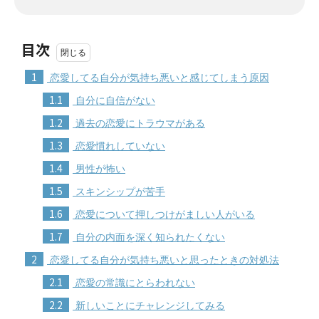
目次
1
恋愛してる自分が気持ち悪いと感じてしまう原因
1.1
自分に自信がない
1.2
過去の恋愛にトラウマがある
1.3
恋愛慣れしていない
1.4
男性が怖い
1.5
スキンシップが苦手
1.6
恋愛について押しつけがましい人がいる
1.7
自分の内面を深く知られたくない
2
恋愛してる自分が気持ち悪いと思ったときの対処法
2.1
恋愛の常識にとらわれない
2.2
新しいことにチャレンジしてみる