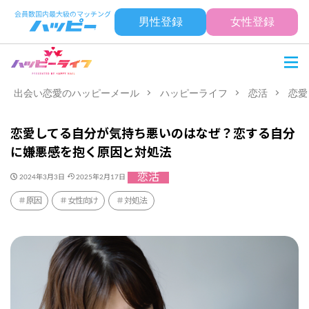
男性登録
女性登録
出会い恋愛のハッピーメール
ハッピーライフ
恋活
恋愛
恋愛してる自分が気持ち悪いのはなぜ？恋する自分
に嫌悪感を抱く原因と対処法
恋活
2024年3月3日
2025年2月17日
原因
女性向け
対処法