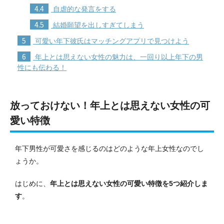
4.4
自虐的な発言をする
4.5
結婚願望を出しすぎてしまう
5
可愛い年下彼氏はマッチングアプリで見つけよう
6
年上とは思えない女性の魅力は、一回り以上年下の男
性にも伝わる！
放っておけない！年上とは思えない女性の可
愛い特徴
年下男性が可愛さを感じるのはどのような年上女性なのでし
ょうか。
はじめに、
年上とは思えない女性の可愛い特徴を5つ紹介しま
す
。