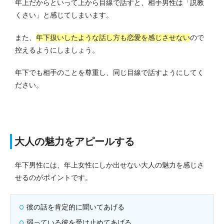
年上だからといって上から目線で話すと、相手男性は「説教
くさい」と感じてしまいます。
また、
年下扱いしたような話し方も恋愛を感じさせない
ので
控えるようにしましょう。
年下でも相手のことを尊重し、同じ目線で話すようにしてく
ださい。
大人の魅力をアピールする
年下男性には、年上女性にしか出せない大人の魅力を感じさ
せるのがポイントです。
彼の話を肯定的に聞いてあげる
弱っている彼を受け止めてあげる