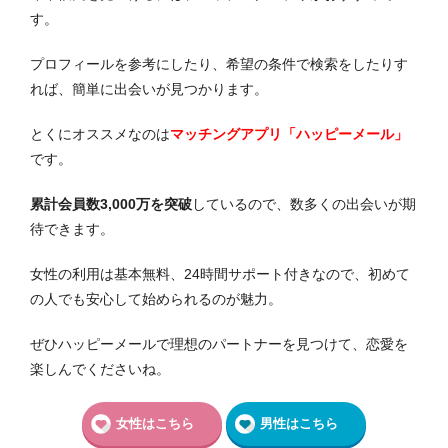
す。
プロフィールを参考にしたり、希望の条件で検索をしたりす
れば、簡単に出会いが見つかります。
とくにオススメなのは
マッチングアプリ「ハッピーメール」
です。
累計会員数3,000万を突破
しているので、数多くの出会いが期
待できます。
女性の利用は基本無料、24時間サポート付きなので、初めて
の人でも安心して始められるのが魅力。
ぜひハッピーメールで理想のパートナーを見つけて、恋愛を
楽しんでくださいね。
女性はこちら
男性はこちら