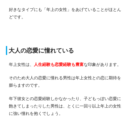
好きなタイプにも「年上の女性」をあげていることがほとん
どです。
大人の恋愛に憧れている
年上女性は、
人生経験も恋愛経験も豊富
な印象があります。
そのため大人の恋愛に憧れる男性は年上女性との恋に期待を
膨らますのです。
年下彼女との恋愛経験しかなかったり、子どもっぽい恋愛に
飽きてしまったりした男性は、とくに一回り以上年上の女性
に強い憧れを抱くでしょう。