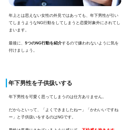
年上とは思えない女性の外見ではあっても、年下男性が引い
てしまうようなNG行動をしてしまうと恋愛対象外にされてし
まいます。
最後に、
5つのNG行動を紹介
するので嫌われないように気を
付けましょう。
年下男性を子供扱いする
年下男性を可愛く思ってしまうのは仕方ありません。
だからといって、「よくできましたねー」「かわいいですね
ー」と子供扱いをするのはNGです。