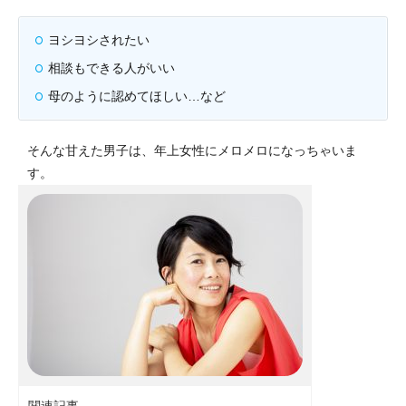
ヨシヨシされたい
相談もできる人がいい
母のように認めてほしい…など
そんな甘えた男子は、年上女性にメロメロになっちゃいま
す。