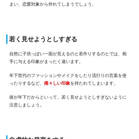
まい、恋愛対象から外れてしまうでしょう。
若く見せようとしすぎる
自然に子供っぽい一面が見えるのと若作りするのとでは、相
手に与える印象がまったく違います。
年下世代のファッションやメイクをしたり流行りの言葉を使
ったりするなど、
痛々しい印象
を持たれてしまいます。
彼が年下だからといって、若く見せようとしすぎないように
注意しましょう。