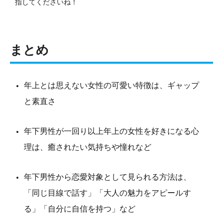
指してくださいね！
まとめ
年上とは思えない女性の可愛い特徴は、ギャップ
と素直さ
年下男性が一回り以上年上の女性を好きになる心
理は、癒されたい気持ちや憧れなど
年下男性から恋愛対象として見られる方法は、
「同じ目線で話す」「大人の魅力をアピールす
る」「自分に自信を持つ」など