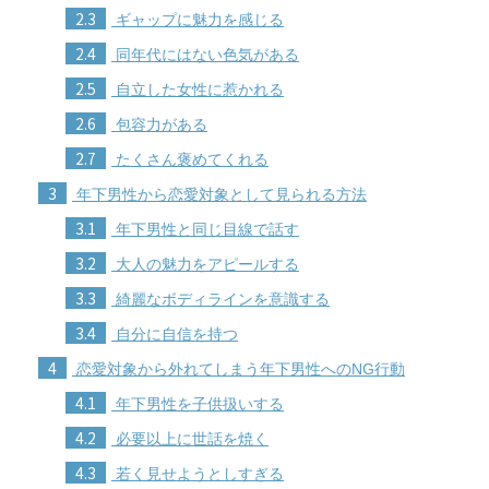
2.3
ギャップに魅力を感じる
2.4
同年代にはない色気がある
2.5
自立した女性に惹かれる
2.6
包容力がある
2.7
たくさん褒めてくれる
3
年下男性から恋愛対象として見られる方法
3.1
年下男性と同じ目線で話す
3.2
大人の魅力をアピールする
3.3
綺麗なボディラインを意識する
3.4
自分に自信を持つ
4
恋愛対象から外れてしまう年下男性へのNG行動
4.1
年下男性を子供扱いする
4.2
必要以上に世話を焼く
4.3
若く見せようとしすぎる