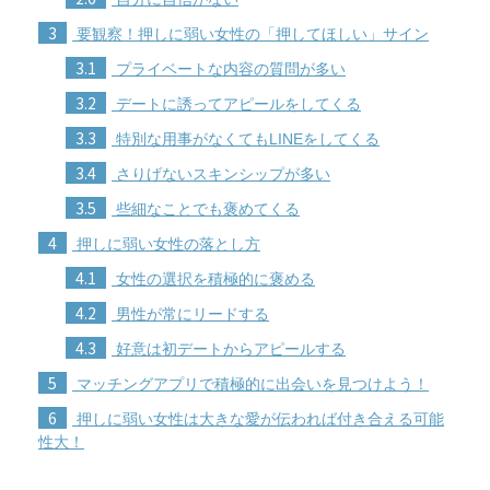
3
要観察！押しに弱い女性の「押してほしい」サイン
3.1
プライベートな内容の質問が多い
3.2
デートに誘ってアピールをしてくる
3.3
特別な用事がなくてもLINEをしてくる
3.4
さりげないスキンシップが多い
3.5
些細なことでも褒めてくる
4
押しに弱い女性の落とし方
4.1
女性の選択を積極的に褒める
4.2
男性が常にリードする
4.3
好意は初デートからアピールする
5
マッチングアプリで積極的に出会いを見つけよう！
6
押しに弱い女性は大きな愛が伝われば付き合える可能
性大！