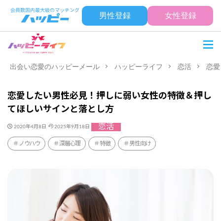
男性登録
女性登録
出会い恋愛のハッピーメール
ハッピーライフ
恋活
恋愛
恋愛したい男性必見！押しに弱い女性の特徴＆押し
てほしいサインと落とし方
恋活
2020年4月8日
2025年9月18日
ノウハウ
深層心理
特徴
男性向け