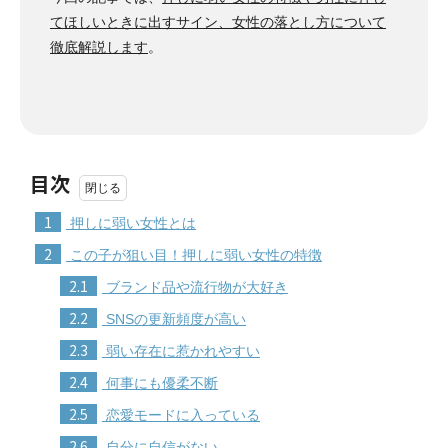
てほしいときに出すサイン、女性の落とし方について
徹底解説します
。
目次
1
押しに弱い女性とは
2
この子が狙い目！押しに弱い女性の特徴
2.1
ブランド品や流行物が大好き
2.2
SNSの更新頻度が高い
2.3
弱い存在に惹かれやすい
2.4
何事にも優柔不断
2.5
恋愛モードに入っている
2.6
自分に自信がない