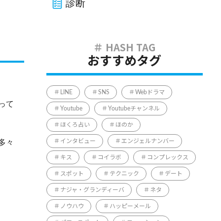
診断
おすすめタグ
LINE
SNS
Webドラマ
って
Youtube
Youtubeチャンネル
ほくろ占い
ほのか
多々
インタビュー
エンジェルナンバー
キス
コイラボ
コンプレックス
スポット
テクニック
デート
ナジャ・グランディーバ
ネタ
ノウハウ
ハッピーメール