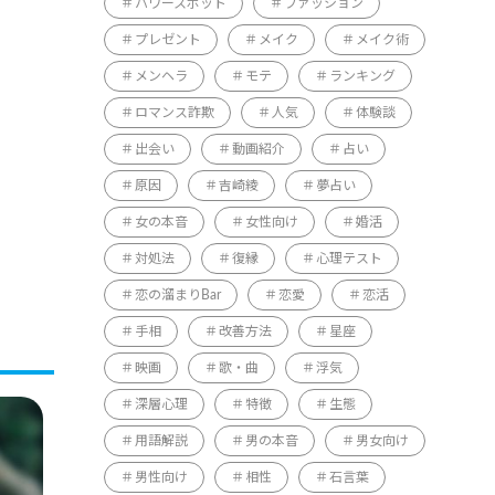
パワースポット
ファッション
プレゼント
メイク
メイク術
メンヘラ
モテ
ランキング
ロマンス詐欺
人気
体験談
出会い
動画紹介
占い
原因
吉崎綾
夢占い
女の本音
女性向け
婚活
対処法
復縁
心理テスト
恋の溜まりBar
恋愛
恋活
手相
改善方法
星座
映画
歌・曲
浮気
深層心理
特徴
生態
用語解説
男の本音
男女向け
男性向け
相性
石言葉