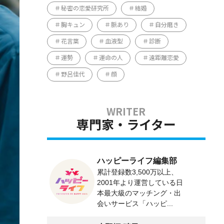
秘密の恋愛研究所
結婚
胸キュン
脈あり
自分磨き
花言葉
血液型
診断
運勢
運命の人
遠距離恋愛
野呂佳代
顔
専門家・ライター
ハッピーライフ編集部
累計登録数3,500万以上、
2001年より運営している日
本最大級のマッチング・出
会いサービス「ハッピ...