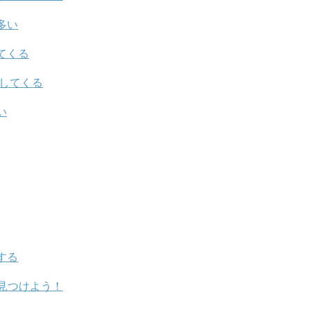
多い
てくる
をしてくる
い
する
見つけよう！