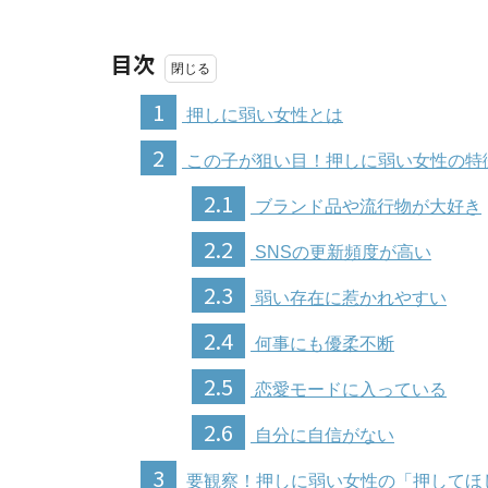
目次
1
押しに弱い女性とは
2
この子が狙い目！押しに弱い女性の特
2.1
ブランド品や流行物が大好き
2.2
SNSの更新頻度が高い
2.3
弱い存在に惹かれやすい
2.4
何事にも優柔不断
2.5
恋愛モードに入っている
2.6
自分に自信がない
3
要観察！押しに弱い女性の「押してほ