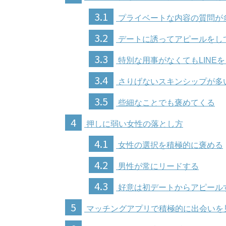
3.1
プライベートな内容の質問が
3.2
デートに誘ってアピールをし
3.3
特別な用事がなくてもLINE
3.4
さりげないスキンシップが多
3.5
些細なことでも褒めてくる
4
押しに弱い女性の落とし方
4.1
女性の選択を積極的に褒める
4.2
男性が常にリードする
4.3
好意は初デートからアピール
5
マッチングアプリで積極的に出会いを