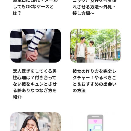
誕生日にLINE・メール
ニック】女性をベタ惚
してもOKなケースと
れさせる方法〜外見・
は？
接し方編〜
彼女の作り方を完全レ
恋人繋ぎをしてくる男
クチャー！やるべきこ
性心理は？付き合って
と＆おすすめの出会い
ない彼をキュンとさせ
の方法
る脈ありなつなぎ方を
紹介