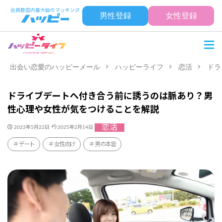
男性登録
女性登録
出会い恋愛のハッピーメール
ハッピーライフ
恋活
ドラ
ドライブデートへ付き合う前に誘うのは脈あり？男
性心理や女性が気をつけることを解説
恋活
2023年5月22日
2025年2月14日
デート
女性向け
男の本音