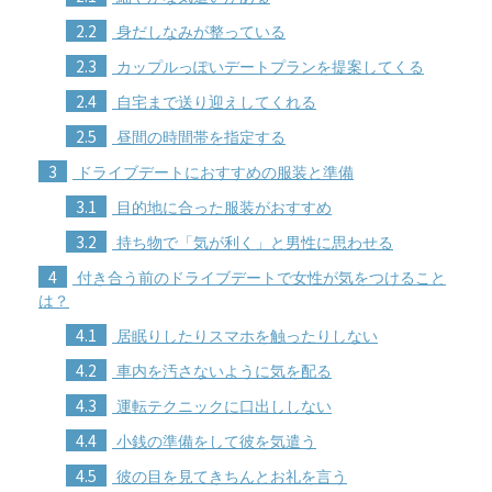
2.2
身だしなみが整っている
2.3
カップルっぽいデートプランを提案してくる
2.4
自宅まで送り迎えしてくれる
2.5
昼間の時間帯を指定する
3
ドライブデートにおすすめの服装と準備
3.1
目的地に合った服装がおすすめ
3.2
持ち物で「気が利く」と男性に思わせる
4
付き合う前のドライブデートで女性が気をつけること
は？
4.1
居眠りしたりスマホを触ったりしない
4.2
車内を汚さないように気を配る
4.3
運転テクニックに口出ししない
4.4
小銭の準備をして彼を気遣う
4.5
彼の目を見てきちんとお礼を言う