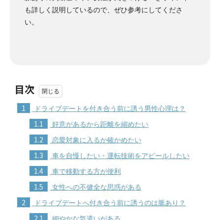
も詳しく説明しているので、ぜひ参考にしてくださ
い。
目次
1
ドライブデートを付き合う前に誘う男性心理は？
1.1
好意があるから距離を縮めたい
1.2
恋愛対象に入るか確かめたい
1.3
車を自慢したい・運転技術をアピールしたい
1.4
車で移動する方が便利
1.5
女性への不健全な思惑がある
2
ドライブデートへ付き合う前に誘うのは脈あり？
2.1
細やかな気遣いがある