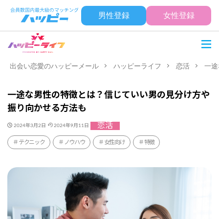
男性登録
女性登録
出会い恋愛のハッピーメール
ハッピーライフ
恋活
一途
一途な男性の特徴とは？信じていい男の見分け方や
振り向かせる方法も
恋活
2024年3月2日
2024年9月11日
テクニック
ノウハウ
女性向け
特徴