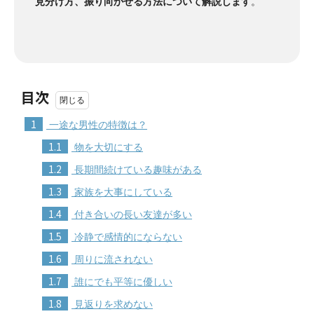
見分け方、振り向かせる方法について解説します
。
目次
1
一途な男性の特徴は？
1.1
物を大切にする
1.2
長期間続けている趣味がある
1.3
家族を大事にしている
1.4
付き合いの長い友達が多い
1.5
冷静で感情的にならない
1.6
周りに流されない
1.7
誰にでも平等に優しい
1.8
見返りを求めない