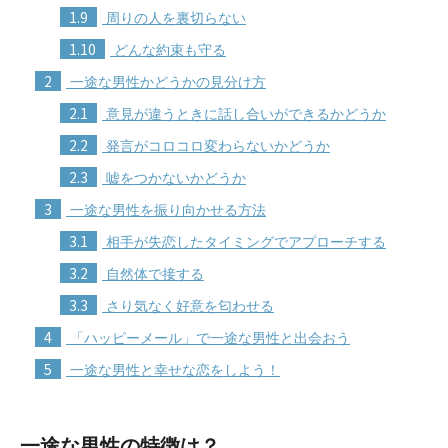
1.9
周りの人を裏切らない
1.10
どんな約束も守る
2
一途な男性かどうかの見分け方
2.1
意見が違うときに話し合いができるかどうか
2.2
発言がコロコロ変わらないかどうか
2.3
嘘をつかないかどうか
3
一途な男性を振り向かせる方法
3.1
相手が失恋したタイミングでアプローチする
3.2
自然体で接する
3.3
さり気なく好意を匂わせる
4
「ハッピーメール」で一途な男性と出会おう
5
一途な男性と幸せな恋をしよう！
一途な男性の特徴は？