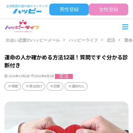
男性登録
女性登録
出会い恋愛のハッピーメール
ハッピーライフ
恋活
運命
運命の人か確かめる方法12選！質問ですぐ分かる診
断付き
恋活
2024年11月2日
2026年8月3日
特徴
男女向け
診断
運命の人