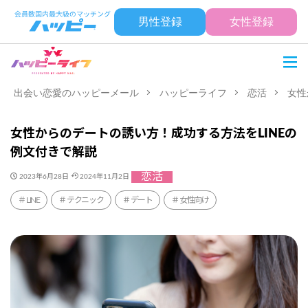
男性登録
女性登録
出会い恋愛のハッピーメール
ハッピーライフ
恋活
女性
女性からのデートの誘い方！成功する方法をLINEの
例文付きで解説
恋活
2023年6月28日
2024年11月2日
LINE
テクニック
デート
女性向け