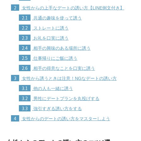
2
女性からの上手なデートの誘い方【LINE例文付き】
2.1
共通の趣味を使って誘う
2.2
ストレートに誘う
2.3
お礼を口実に誘う
2.4
相手の興味のある場所に誘う
2.5
仕事帰りにご飯に誘う
2.6
相手の得意なことを口実に誘う
3
女性から誘うときは注意！NGなデートの誘い方
3.1
他の人も一緒に誘う
3.2
男性にデートプランを丸投げする
3.3
強引すぎる誘い方をする
4
女性からのデートの誘い方をマスターしよう