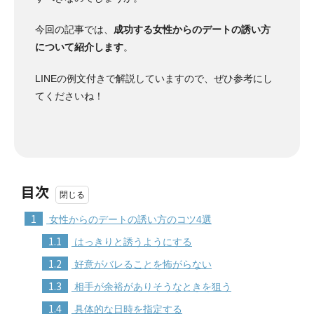
今回の記事では、
成功する女性からのデートの誘い方
について紹介します
。
LINEの例文付きで解説していますので、ぜひ参考にし
てくださいね！
目次
1
女性からのデートの誘い方のコツ4選
1.1
はっきりと誘うようにする
1.2
好意がバレることを怖がらない
1.3
相手が余裕がありそうなときを狙う
1.4
具体的な日時を指定する