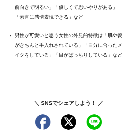
前向きで明るい」「優しくて思いやりがある」
「素直に感情表現できる」など
男性が可愛いと思う女性の外見的特徴は「肌や髪
がきちんと手入れされている」「自分に合ったメ
イクをしている」「目がぱっちりしている」など
＼ SNSでシェアしよう！ ／