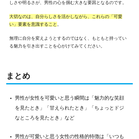
しさや明るさが、男性の心を掴む大きな要因となるのです。
大切なのは、自分らしさを活かしながら、これらの「可愛
い」要素を意識すること
。
無理に自分を変えようとするのではなく、もともと持ってい
る魅力を引き出すことを心がけてみてください。
まとめ
男性が女性を可愛いと思う瞬間は「魅力的な笑顔
を見たとき」「甘えられたとき」「ちょっとドジ
なところを見たとき」など
男性が可愛いと思う女性の性格的特徴は「いつも