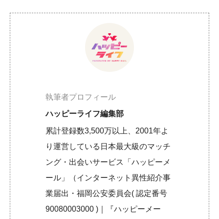
執筆者プロフィール
ハッピーライフ編集部
累計登録数3,500万以上、2001年よ
り運営している日本最大級のマッチ
ング・出会いサービス「ハッピーメ
ール」（インターネット異性紹介事
業届出・福岡公安委員会( 認定番号
90080003000 )｜『ハッピーメー