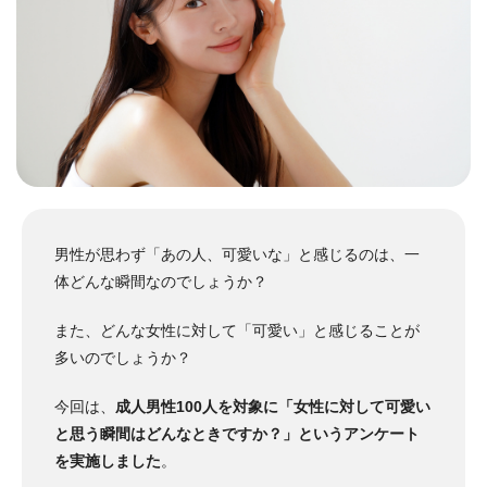
男性が思わず「あの人、可愛いな」と感じるのは、一
体どんな瞬間なのでしょうか？
また、どんな女性に対して「可愛い」と感じることが
多いのでしょうか？
今回は、
成人男性100人を対象に「女性に対して可愛い
と思う瞬間はどんなときですか？」というアンケート
を実施しました
。