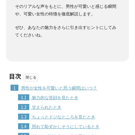
そのリアルな声をもとに、男性が可愛いと感じる瞬間
や、可愛い女性の特徴を徹底解説します。
ぜひ、あなたの魅力をさらに引き出すヒントにしてみ
てくださいね。
目次
1
男性が女性を可愛いと思う瞬間はいつ？
1.1
魅力的な笑顔を見たとき
1.2
甘えられたとき
1.3
ちょっとドジなところを見たとき
1.4
照れて恥ずかしそうにしているとき