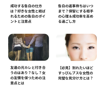
成功する告白の仕方
告白の返事待ちはいつ
は？好きな女性と結ば
まで？保留にする相手
れるための告白のポイ
の心理＆成功率を高め
ントと注意点
る過ごし方
友達の元カレと付き合
【必見】別れたいほど
うのはあり？なし？女
すっぴんブスな女性の
の友情を保つための注
完璧な見分け方とは？
意点とは