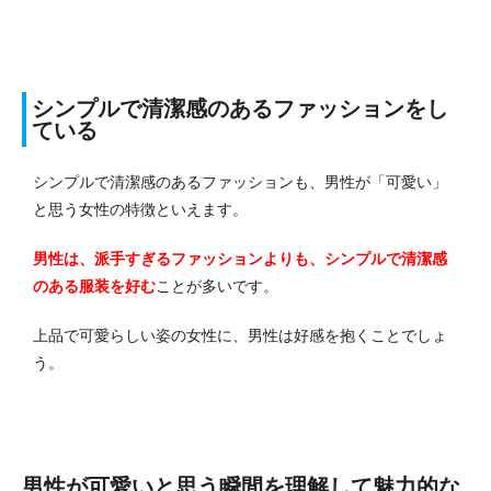
シンプルで清潔感のあるファッションをし
ている
シンプルで清潔感のあるファッションも、男性が「可愛い」
と思う女性の特徴といえます。
男性は、派手すぎるファッションよりも、シンプルで清潔感
のある服装を好む
ことが多いです。
上品で可愛らしい姿の女性に、男性は好感を抱くことでしょ
う。
男性が可愛いと思う瞬間を理解して魅力的な