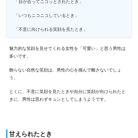
「目が合ってニコッとされたとき」
「いつもニコニコしているとき」
「不意に向けられる笑顔を見たとき」
魅力的な笑顔を見せてくれる女性を「可愛い」と思う男性は
多いです。
飾らない自然な笑顔は、男性の心を掴んで離さないでしょ
う。
とくに、不意に笑顔を見たときや自分に笑顔が向けられたと
きに、男性は思わずキュンとしてしまうようです。
甘えられたとき