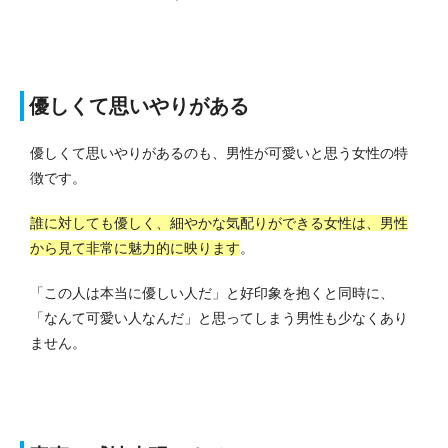
優しくて思いやりがある
優しくて思いやりがあるのも、男性が可愛いと思う女性の特
徴です。
誰に対しても優しく、細やかな気配りができる女性は、男性
から見て非常に魅力的に映ります
。
「この人は本当に優しい人だ」と好印象を抱くと同時に、
「なんて可愛い人なんだ」と思ってしまう男性も少なくあり
ません。