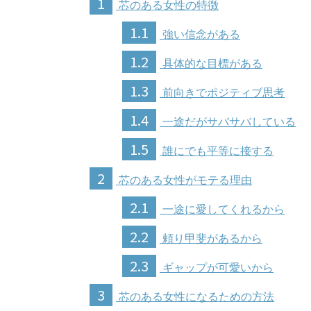
1
芯のある女性の特徴
1.1
強い信念がある
1.2
具体的な目標がある
1.3
前向きでポジティブ思考
1.4
一途だがサバサバしている
1.5
誰にでも平等に接する
2
芯のある女性がモテる理由
2.1
一途に愛してくれるから
2.2
頼り甲斐があるから
2.3
ギャップが可愛いから
3
芯のある女性になるための方法