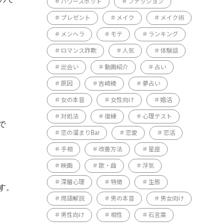
パワースポット
ファッション
プレゼント
メイク
メイク術
メンヘラ
モテ
ランキング
ロマンス詐欺
人気
体験談
出会い
動画紹介
占い
原因
吉崎綾
夢占い
女の本音
女性向け
婚活
対処法
復縁
心理テスト
で
恋の溜まりBar
恋愛
恋活
手相
改善方法
星座
映画
歌・曲
浮気
深層心理
特徴
生態
す。
用語解説
男の本音
男女向け
男性向け
相性
石言葉