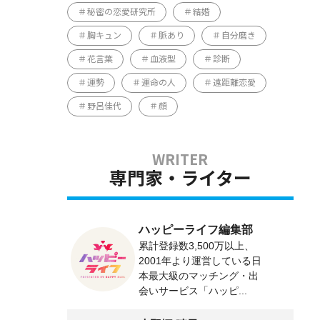
秘密の恋愛研究所
結婚
胸キュン
脈あり
自分磨き
花言葉
血液型
診断
運勢
運命の人
遠距離恋愛
野呂佳代
顔
専門家・ライター
ハッピーライフ編集部
累計登録数3,500万以上、
2001年より運営している日
本最大級のマッチング・出
会いサービス「ハッピ...