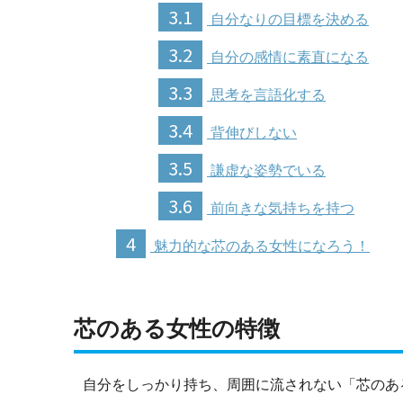
3.1
自分なりの目標を決める
3.2
自分の感情に素直になる
3.3
思考を言語化する
3.4
背伸びしない
3.5
謙虚な姿勢でいる
3.6
前向きな気持ちを持つ
4
魅力的な芯のある女性になろう！
芯のある女性の特徴
自分をしっかり持ち、周囲に流されない「芯のあ