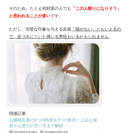
そのため、たとえ初対面の人でも
「この人頼りになりそう」
と思われることが多い
です。
ただし、完璧な印象を与える反面
「隙がない」ともいえるの
で、近づきにくいと感じる男性もいるかもしれません
。
関連記事
お嬢様言葉の9つの特徴＆3つの鉄則！上品な挨
拶から悪口の言い方まで解説
2021年01月29日
2023年02月13日