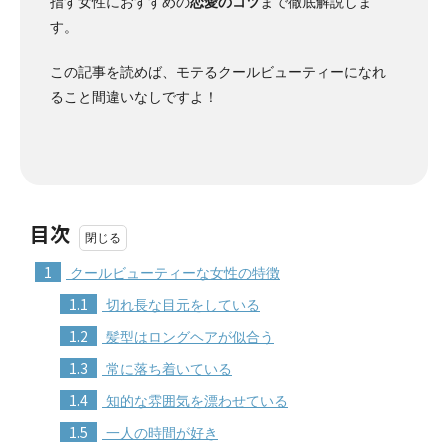
指す女性におすすめの
恋愛のコツ
まで徹底解説しま
す。
この記事を読めば、モテるクールビューティーになれ
ること間違いなしですよ！
目次
1
クールビューティーな女性の特徴
1.1
切れ長な目元をしている
1.2
髪型はロングヘアが似合う
1.3
常に落ち着いている
1.4
知的な雰囲気を漂わせている
1.5
一人の時間が好き