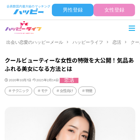
男性登録
女性登録
出会い恋愛のハッピーメール
ハッピーライフ
恋活
クー
クールビューティーな女性の特徴を大公開！気品あ
ふれる美女になる方法とは
恋活
2020年10月7日
2025年2月14日
テクニック
モテ
女性向け
特徴