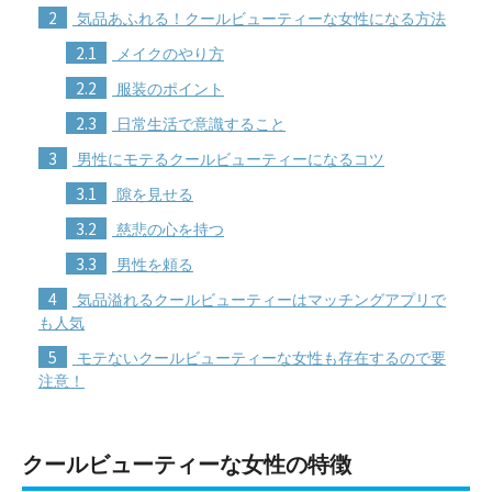
2
気品あふれる！クールビューティーな女性になる方法
2.1
メイクのやり方
2.2
服装のポイント
2.3
日常生活で意識すること
3
男性にモテるクールビューティーになるコツ
3.1
隙を見せる
3.2
慈悲の心を持つ
3.3
男性を頼る
4
気品溢れるクールビューティーはマッチングアプリで
も人気
5
モテないクールビューティーな女性も存在するので要
注意！
クールビューティーな女性の特徴