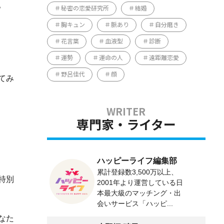
。
秘密の恋愛研究所
結婚
胸キュン
脈あり
自分磨き
花言葉
血液型
診断
運勢
運命の人
遠距離恋愛
野呂佳代
顔
てみ
専門家・ライター
ハッピーライフ編集部
累計登録数3,500万以上、
特別
2001年より運営している日
本最大級のマッチング・出
会いサービス「ハッピ...
なた