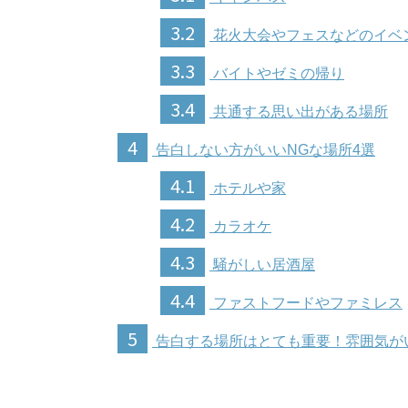
3.2
花火大会やフェスなどのイベ
3.3
バイトやゼミの帰り
3.4
共通する思い出がある場所
4
告白しない方がいいNGな場所4選
4.1
ホテルや家
4.2
カラオケ
4.3
騒がしい居酒屋
4.4
ファストフードやファミレス
5
告白する場所はとても重要！雰囲気が