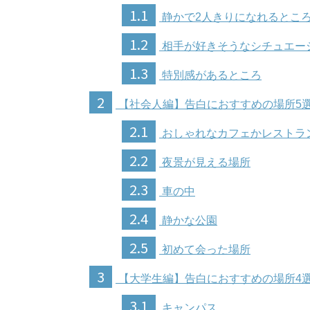
1.1
静かで2人きりになれるとこ
1.2
相手が好きそうなシチュエー
1.3
特別感があるところ
2
【社会人編】告白におすすめの場所5
2.1
おしゃれなカフェかレストラ
2.2
夜景が見える場所
2.3
車の中
2.4
静かな公園
2.5
初めて会った場所
3
【大学生編】告白におすすめの場所4
3.1
キャンパス