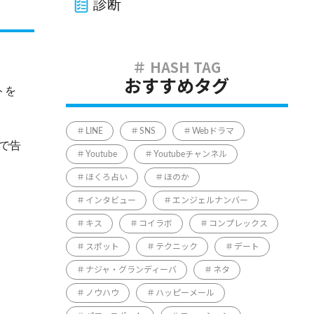
診断
おすすめタグ
トを
LINE
SNS
Webドラマ
で告
Youtube
Youtubeチャンネル
ほくろ占い
ほのか
インタビュー
エンジェルナンバー
キス
コイラボ
コンプレックス
スポット
テクニック
デート
ナジャ・グランディーバ
ネタ
ノウハウ
ハッピーメール