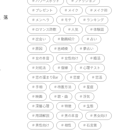
パワースポット
ファッション
プレゼント
メイク
メイク術
、落
メンヘラ
モテ
ランキング
ロマンス詐欺
人気
体験談
出会い
動画紹介
占い
原因
吉崎綾
夢占い
女の本音
女性向け
婚活
。
対処法
復縁
心理テスト
恋の溜まりBar
恋愛
恋活
手相
改善方法
星座
映画
歌・曲
浮気
深層心理
特徴
生態
用語解説
男の本音
男女向け
男性向け
相性
石言葉