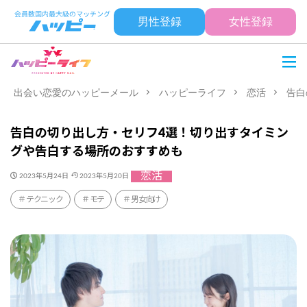
男性登録
女性登録
出会い恋愛のハッピーメール
ハッピーライフ
恋活
告白
告白の切り出し方・セリフ4選！切り出すタイミン
グや告白する場所のおすすめも
恋活
2023年5月24日
2023年5月20日
テクニック
モテ
男女向け