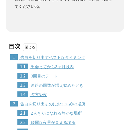
てくださいね。
目次
1
告白を切り出すベストなタイミング
1.1
出会ってから3ヶ月以内
1.2
3回目のデート
1.3
連絡の回数が増え始めたとき
1.4
夕方や夜
2
告白を切り出すのにおすすめの場所
2.1
2人きりになれる静かな場所
2.2
綺麗な夜景が見える場所