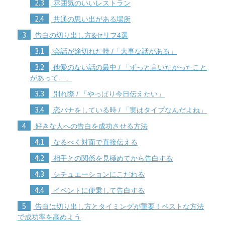
2.3
雰囲気のいいレストラン
2.4
共通の思い出がある場所
3
告白の切り出し方&セリフ4選
3.1
会話が途切れた時 /「大事な話がある」
3.2
他愛のない話の最中 / 「ずっと言いたかったこと
があって…」
3.3
別れ際 / 「やっぱり今日伝えたい」
3.4
恋バナをしている時 / 「実はタイプなんだよね」
4
好きな人への告白を成功させる方法
4.1
なるべく対面で直接伝える
4.2
相手との関係を見極めてから告白する
4.3
シチュエーションにこだわる
4.4
イベントに便乗して告白する
5
告白は切り出し方とタイミングが重要！ベストな方法
で成功率を高めよう