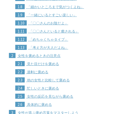
1.8
「細かいところまで気がつくよね」
1.9
「一緒にいるとすごい楽しい」
1.10
「〇〇さんのお陰だよ」
1.11
「〇〇さんといると癒される」
1.12
「めちゃくちゃタイプ」
1.13
「考え方が大人だよね」
2
女性を褒めるときの注意点
2.1
見た目だけを褒める
2.2
過剰に褒める
2.3
他の女性と比較して褒める
2.4
忙しいときに褒める
2.5
女性の反応を見ながら褒める
2.6
具体的に褒める
3
女性が喜ぶ褒め言葉をマスターしよう