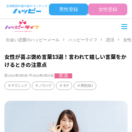
男性登録
女性登録
出会い恋愛のハッピーメール
ハッピーライフ
恋活
女性
女性が喜ぶ褒め言葉13選！言われて嬉しい言葉をか
けるときの注意点
恋活
2026年3月5日
2026年2月25日
テクニック
ノウハウ
モテ
男性向け