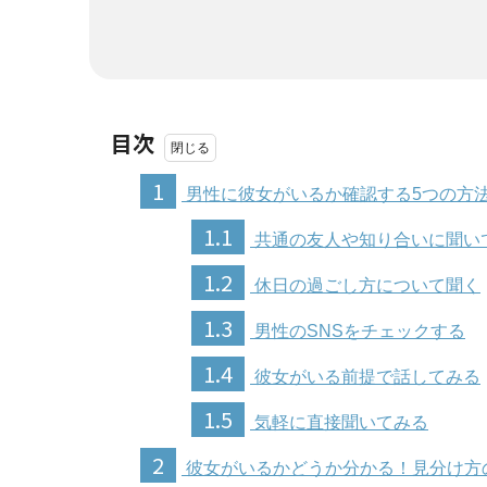
目次
1
男性に彼女がいるか確認する5つの方
1.1
共通の友人や知り合いに聞い
1.2
休日の過ごし方について聞く
1.3
男性のSNSをチェックする
1.4
彼女がいる前提で話してみる
1.5
気軽に直接聞いてみる
2
彼女がいるかどうか分かる！見分け方の