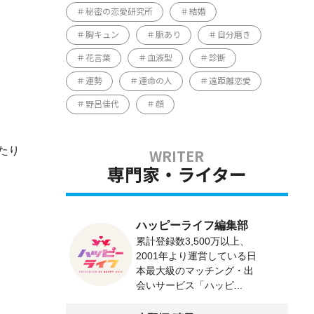
秘密の恋愛研究所
結婚
胸キュン
脈あり
自分磨き
花言葉
血液型
診断
運勢
運命の人
遠距離恋愛
野呂佳代
顔
たり
専門家・ライター
ハッピーライフ編集部
累計登録数3,500万以上、
2001年より運営している日
本最大級のマッチング・出
会いサービス「ハッピ...