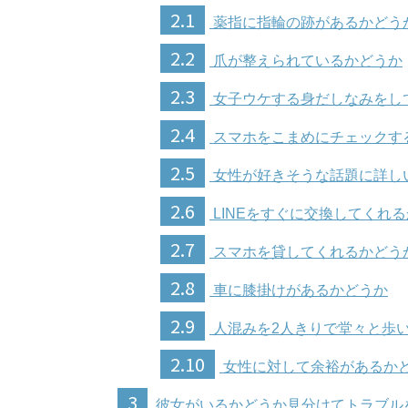
2.1
薬指に指輪の跡があるかどう
2.2
爪が整えられているかどうか
2.3
女子ウケする身だしなみをし
2.4
スマホをこまめにチェックす
2.5
女性が好きそうな話題に詳し
2.6
LINEをすぐに交換してくれ
2.7
スマホを貸してくれるかどう
2.8
車に膝掛けがあるかどうか
2.9
人混みを2人きりで堂々と歩
2.10
女性に対して余裕があるか
3
彼女がいるかどうか見分けてトラブル