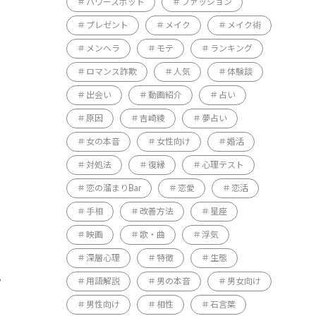
パワースポット
ファッション
プレゼント
メイク
メイク術
メンヘラ
モテ
ランキング
ロマンス詐欺
人気
体験談
出会い
動画紹介
占い
原因
吉崎綾
夢占い
女の本音
女性向け
婚活
対処法
復縁
心理テスト
恋の溜まりBar
恋愛
恋活
手相
改善方法
星座
映画
歌・曲
浮気
深層心理
特徴
生態
。
用語解説
男の本音
男女向け
男性向け
相性
石言葉