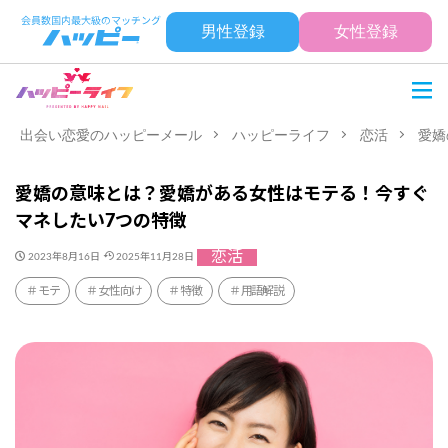
男性登録
女性登録
出会い恋愛のハッピーメール
ハッピーライフ
恋活
愛嬌
愛嬌の意味とは？愛嬌がある女性はモテる！今すぐ
マネしたい7つの特徴
恋活
2023年8月16日
2025年11月28日
モテ
女性向け
特徴
用語解説