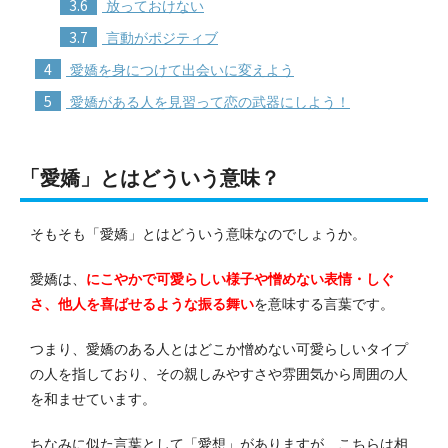
3.6
放っておけない
3.7
言動がポジティブ
4
愛嬌を身につけて出会いに変えよう
5
愛嬌がある人を見習って恋の武器にしよう！
「愛嬌」とはどういう意味？
そもそも「愛嬌」とはどういう意味なのでしょうか。
愛嬌は、
にこやかで可愛らしい様子や憎めない表情・しぐ
さ、他人を喜ばせるような振る舞い
を意味する言葉です。
つまり、愛嬌のある人とはどこか憎めない可愛らしいタイプ
の人を指しており、その親しみやすさや雰囲気から周囲の人
を和ませています。
ちなみに似た言葉として「愛想」がありますが、こちらは相