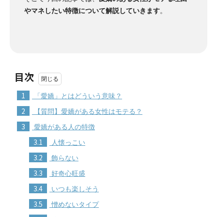
やマネしたい特徴について解説していきます
。
目次
1
「愛嬌」とはどういう意味？
2
【質問】愛嬌がある女性はモテる？
3
愛嬌がある人の特徴
3.1
人懐っこい
3.2
飾らない
3.3
好奇心旺盛
3.4
いつも楽しそう
3.5
憎めないタイプ