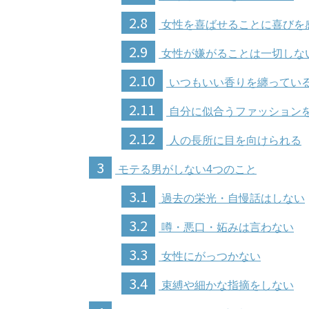
2.8
女性を喜ばせることに喜びを
2.9
女性が嫌がることは一切しな
2.10
いつもいい香りを纏ってい
2.11
自分に似合うファッション
2.12
人の長所に目を向けられる
3
モテる男がしない4つのこと
3.1
過去の栄光・自慢話はしない
3.2
噂・悪口・妬みは言わない
3.3
女性にがっつかない
3.4
束縛や細かな指摘をしない