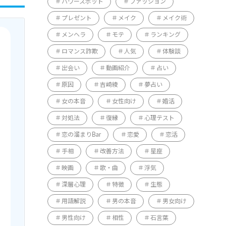
パワースポット
ファッション
プレゼント
メイク
メイク術
メンヘラ
モテ
ランキング
ロマンス詐欺
人気
体験談
出会い
動画紹介
占い
原因
吉崎綾
夢占い
女の本音
女性向け
婚活
対処法
復縁
心理テスト
恋の溜まりBar
恋愛
恋活
手相
改善方法
星座
映画
歌・曲
浮気
深層心理
特徴
生態
用語解説
男の本音
男女向け
男性向け
相性
石言葉