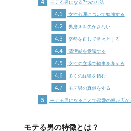
4
モテる男になる7つの方法
4.1
女性心理について勉強する
4.2
男磨きを欠かさない
4.3
姿勢を正して堂々とする
4.4
清潔感を意識する
4.5
女性の立場で物事を考える
4.6
多くの経験を積む
4.7
モテ男の真似をする
5
モテる男になることで恋愛の幅が広が
モテる男の特徴とは？