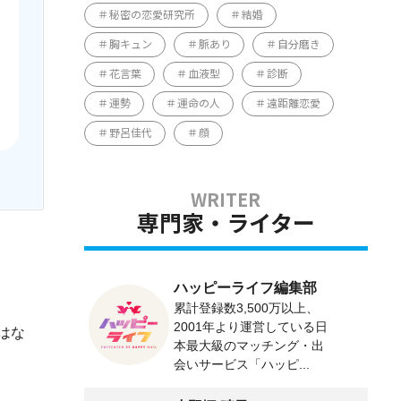
秘密の恋愛研究所
結婚
胸キュン
脈あり
自分磨き
花言葉
血液型
診断
運勢
運命の人
遠距離恋愛
野呂佳代
顔
専門家・ライター
ハッピーライフ編集部
累計登録数3,500万以上、
2001年より運営している日
はな
本最大級のマッチング・出
会いサービス「ハッピ...