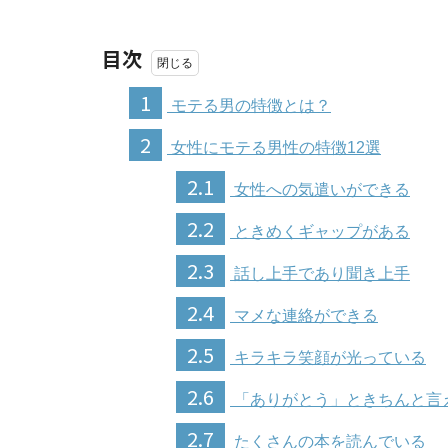
目次
1
モテる男の特徴とは？
2
女性にモテる男性の特徴12選
2.1
女性への気遣いができる
2.2
ときめくギャップがある
2.3
話し上手であり聞き上手
2.4
マメな連絡ができる
2.5
キラキラ笑顔が光っている
2.6
「ありがとう」ときちんと言
2.7
たくさんの本を読んでいる