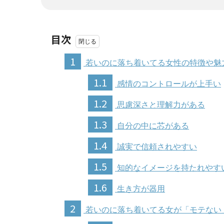
目次
1
若いのに落ち着いてる女性の特徴や魅
1.1
感情のコントロールが上手い
1.2
思慮深さと理解力がある
1.3
自分の中に芯がある
1.4
誠実で信頼されやすい
1.5
知的なイメージを持たれやす
1.6
生き方が器用
2
若いのに落ち着いてる女が「モテない