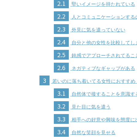
2.1
堅いイメージを持たれている
2.2
人とコミュニケーションする
2.3
外見に気を遣っていない
2.4
自分と他の女性を比較してし
2.5
鈍感でアプローチされてるこ
2.6
ネガティブなギャップがある
3
若いのに落ち着いてる女性におすすめ
3.1
自然体で接することを意識す
3.2
見た目に気を遣う
3.3
相手への好意や興味を態度に
3.4
自然な笑顔を見せる