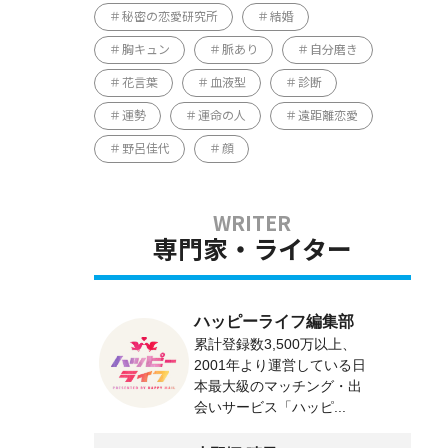
秘密の恋愛研究所
結婚
胸キュン
脈あり
自分磨き
花言葉
血液型
診断
運勢
運命の人
遠距離恋愛
野呂佳代
顔
専門家・ライター
ハッピーライフ編集部
累計登録数3,500万以上、
2001年より運営している日
本最大級のマッチング・出
会いサービス「ハッピ...