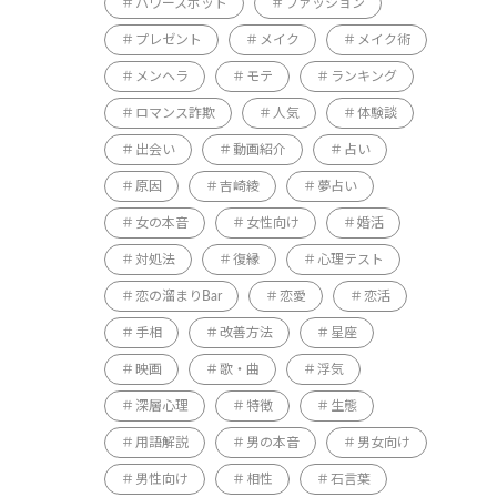
パワースポット
ファッション
プレゼント
メイク
メイク術
メンヘラ
モテ
ランキング
ロマンス詐欺
人気
体験談
出会い
動画紹介
占い
原因
吉崎綾
夢占い
女の本音
女性向け
婚活
対処法
復縁
心理テスト
恋の溜まりBar
恋愛
恋活
手相
改善方法
星座
映画
歌・曲
浮気
深層心理
特徴
生態
用語解説
男の本音
男女向け
男性向け
相性
石言葉