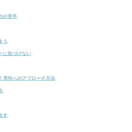
のが苦手
まう
とに気づけない
！男性へのアプローチ方法
る
出す