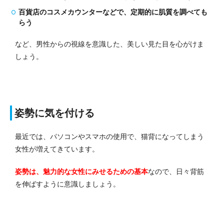
百貨店のコスメカウンターなどで、定期的に肌質を調べても
らう
など、男性からの視線を意識した、美しい見た目を心がけま
しょう。
姿勢に気を付ける
最近では、パソコンやスマホの使用で、猫背になってしまう
女性が増えてきています。
姿勢は、魅力的な女性にみせるための基本
なので、日々背筋
を伸ばすように意識しましょう。