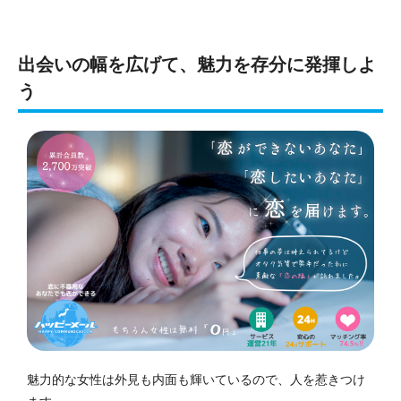
出会いの幅を広げて、魅力を存分に発揮しよ
う
魅力的な女性は外見も内面も輝いているので、人を惹きつけ