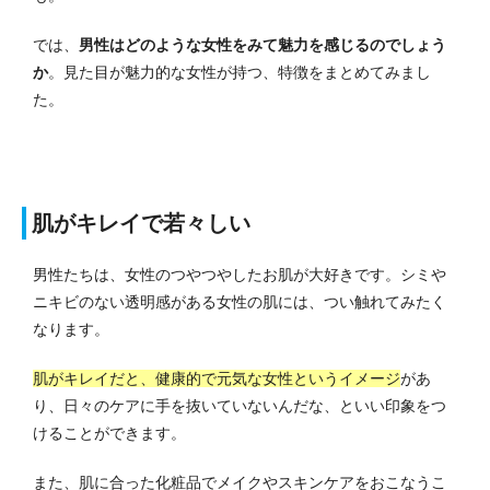
では、
男性はどのような女性をみて魅力を感じるのでしょう
か
。見た目が魅力的な女性が持つ、特徴をまとめてみまし
た。
肌がキレイで若々しい
男性たちは、女性のつやつやしたお肌が大好きです。シミや
ニキビのない透明感がある女性の肌には、つい触れてみたく
なります。
肌がキレイだと、健康的で元気な女性というイメージ
があ
り、日々のケアに手を抜いていないんだな、といい印象をつ
けることができます。
また、肌に合った化粧品でメイクやスキンケアをおこなうこ