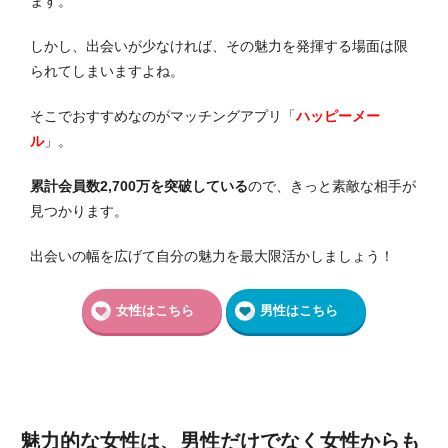
ます。
しかし、出会いが少なければ、その魅力を発揮する場面は限
られてしまいますよね。
そこでおすすめなのがマッチングアプリ「
ハッピーメー
ル
」。
累計会員数2,700万を突破している
ので、きっと素敵な相手が
見つかります。
出会いの幅を広げて自分の魅力を最大限活かしましょう！
女性はこちら
男性はこちら
魅力的な女性は、男性だけでなく女性からも