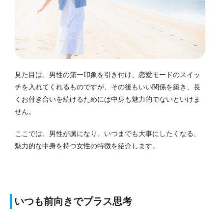
見た目は、男性の第一印象を引き付け、恋愛モードのスイッ
チを入れてくれるものですが、その後もいい関係を築き、長
くお付き合いを続けるためには中身も魅力的でないといけま
せん。
ここでは、男性が虜になり、いつまでも大事にしたくなる、
魅力的な中身を持つ女性の特徴を紹介します。
いつも前向きでプラス思考