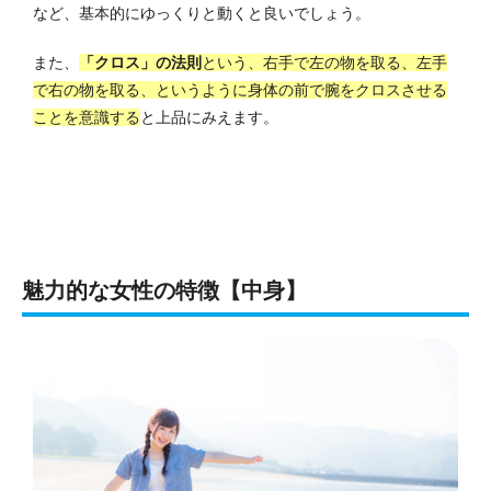
など、基本的にゆっくりと動くと良いでしょう。
また、
「クロス」の法則
という、右手で左の物を取る、左手
で右の物を取る、というように身体の前で腕をクロスさせる
ことを意識する
と上品にみえます。
魅力的な女性の特徴【中身】