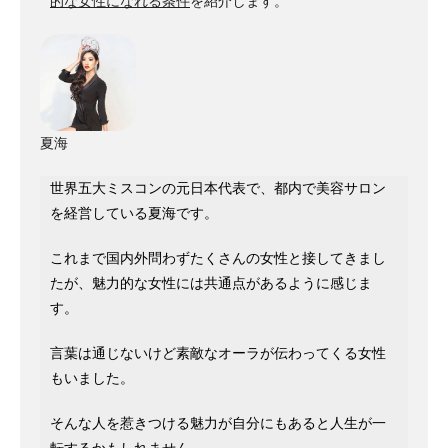
的な女性になれる条件
を紹介します。
夏海
世界五大ミスコンの元日本代表で、都内で美容サロン
を経営している夏海です。
これまで国内外問わずたくさんの女性と接してきまし
たが、魅力的な女性には共通点があるように感じま
す。
言葉は通じないけど素敵なオーラが伝わってくる女性
もいました。
そんな人を惹きつける魅力が自分にもあると人生が一