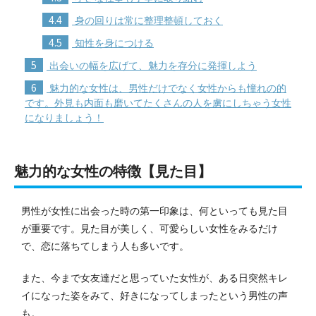
4.4
身の回りは常に整理整頓しておく
4.5
知性を身につける
5
出会いの幅を広げて、魅力を存分に発揮しよう
6
魅力的な女性は、男性だけでなく女性からも憧れの的
です。外見も内面も磨いてたくさんの人を虜にしちゃう女性
になりましょう！
魅力的な女性の特徴【見た目】
男性が女性に出会った時の第一印象は、何といっても見た目
が重要です。見た目が美しく、可愛らしい女性をみるだけ
で、恋に落ちてしまう人も多いです。
また、今まで女友達だと思っていた女性が、ある日突然キレ
イになった姿をみて、好きになってしまったという男性の声
も。