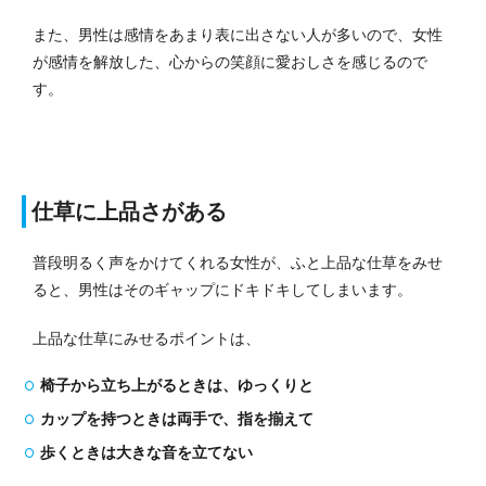
また、男性は感情をあまり表に出さない人が多いので、女性
が感情を解放した、心からの笑顔に愛おしさを感じるので
す。
仕草に上品さがある
普段明るく声をかけてくれる女性が、ふと上品な仕草をみせ
ると、男性はそのギャップにドキドキしてしまいます。
上品な仕草にみせるポイントは、
椅子から立ち上がるときは、ゆっくりと
カップを持つときは両手で、指を揃えて
歩くときは大きな音を立てない