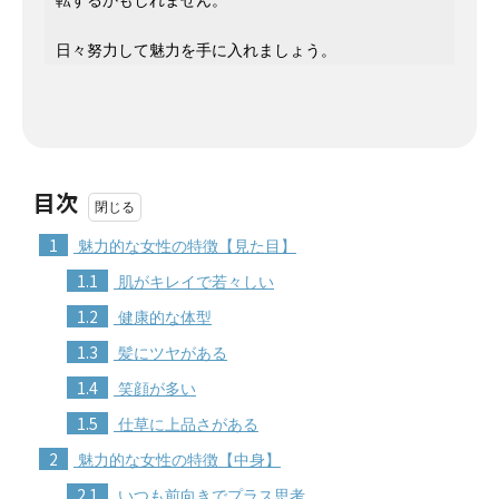
転するかもしれません。
日々努力して魅力を手に入れましょう。
目次
1
魅力的な女性の特徴【見た目】
1.1
肌がキレイで若々しい
1.2
健康的な体型
1.3
髪にツヤがある
1.4
笑顔が多い
1.5
仕草に上品さがある
2
魅力的な女性の特徴【中身】
2.1
いつも前向きでプラス思考