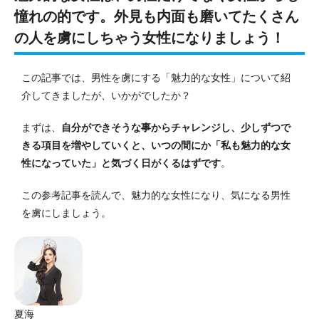
憧れの的です。外見も内面も磨いてたくさん
の人を虜にしちゃう女性になりましょう！
この記事では、男性を虜にする「魅力的な女性」について紹
介してきましたが、いかがでしたか？
まずは、
自分ができそうな事からチャレンジし、少しずつで
きる項目を増やしていくと、いつの間にか「私も魅力的な女
性になっていた」と気づく日がくるはずです
。
この参考記事を読んで、魅力的な女性になり、気になる男性
を虜にしましょう。
夏海