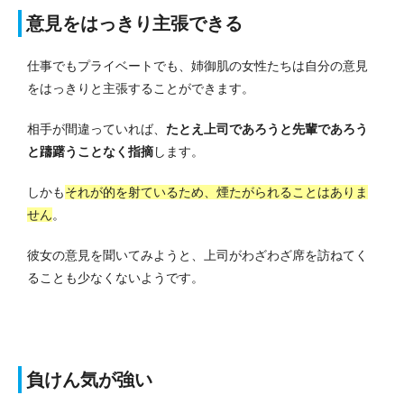
意見をはっきり主張できる
仕事でもプライベートでも、姉御肌の女性たちは自分の意見
をはっきりと主張することができます。
相手が間違っていれば、
たとえ上司であろうと先輩であろう
と躊躇うことなく指摘
します
。
しかも
それが的を射ているため、煙たがられることはありま
せん
。
彼女の意見を聞いてみようと、上司がわざわざ席を訪ねてく
ることも少なくないようです。
負けん気が強い