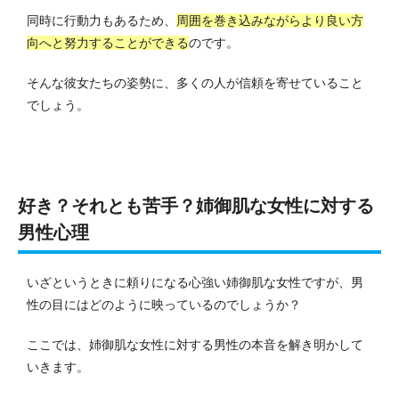
同時に行動力もあるため、
周囲を巻き込みながらより良い方
向へと努力することができる
のです。
そんな彼女たちの姿勢に、多くの人が信頼を寄せていること
でしょう。
好き？それとも苦手？姉御肌な女性に対する
男性心理
いざというときに頼りになる心強い姉御肌な女性ですが、男
性の目にはどのように映っているのでしょうか？
ここでは、姉御肌な
女性に対する男性の本音を解き明かして
いきます。