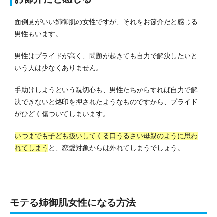
面倒見がいい姉御肌の女性ですが、それをお節介だと感じる
男性もいます。
男性はプライドが高く、問題が起きても自力で解決したいと
いう人は少なくありません。
手助けしようという親切心も、男性たちからすれば自力で解
決できないと烙印を押されたようなものですから、プライド
がひどく傷ついてしまいます。
いつまでも子ども扱いしてくる口うるさい母親のように思わ
れてしまう
と、恋愛対象からは外れてしまうでしょう。
モテる姉御肌女性になる方法