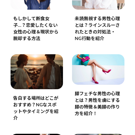
未読無視する男性心理
もしかして断食女
とは？ラインスルーさ
子…？恋愛したくない
れたときの対処法・
女性の心理＆現状から
NG行動を紹介
脱却する方法
脚フェチな男性の心理
告白する場所はどこが
とは？男性を虜にする
おすすめ？NGなスポ
脚の特徴＆美脚の作り
ットやタイミングを紹
方を紹介！
介