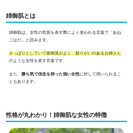
姉御肌とは
姉御肌は、女性の気質を表す際によく使われる言葉で
「あね
ごはだ」と読みます。
さっぱりとしていて面倒見がよく、頼りがいのあるお姉さん
のような女性を表す言葉です。
また、
勝ち気で信念を持った強い女性
に対して用いられるこ
ともあります。
性格が丸わかり！姉御肌な女性の特徴