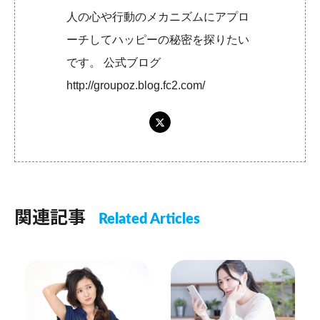
人の心や行動のメカニズムにアプロ
ーチしてハッピーの秘密を探りたい
です。 公式ブログ
http://groupoz.blog.fc2.com/
関連記事
Related Articles