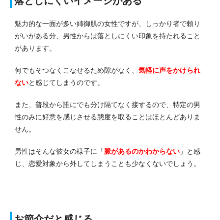
落としにくいイメージがある
魅力的な一面が多い姉御肌の女性ですが、しっかり者で頼り
がいがある分、男性からは落としにくい印象を持たれること
があります。
何でもそつなくこなせるため隙がなく、
気軽に声をかけられ
ない
と感じてしまうのです。
また、普段から誰にでも分け隔てなく接するので、特定の男
性のみに好意を感じさせる態度を取ることはほとんどありま
せん。
男性はそんな彼女の様子に「
脈があるのかわからない
」と感
じ、恋愛対象から外してしまうことも少なくないでしょう。
お節介だと感じる