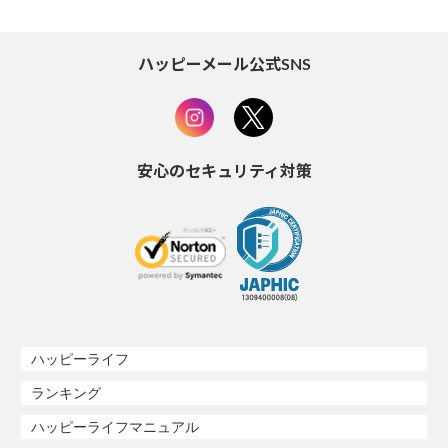
ハッピーメール公式SNS
安心のセキュリティ対策
ハッピーライフ
ランキング
ハッピーライフマニュアル