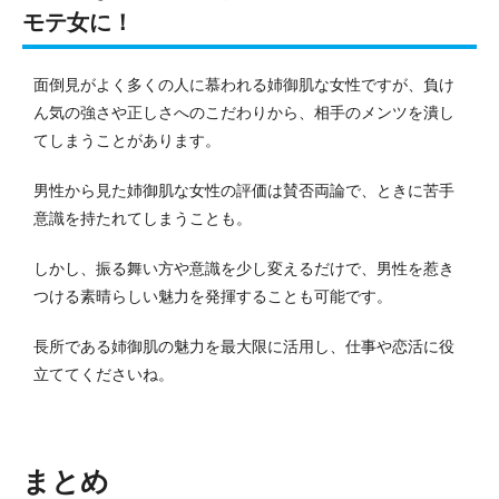
モテ女に！
面倒見がよく多くの人に慕われる姉御肌な女性ですが、負け
ん気の強さや正しさへのこだわりから、相手のメンツを潰し
てしまうことがあります。
男性から見た姉御肌な女性の評価は賛否両論で、ときに苦手
意識を持たれてしまうことも。
しかし、振る舞い方や意識を少し変えるだけで、男性を惹き
つける素晴らしい魅力を発揮することも可能です。
長所である姉御肌の魅力を最大限に活用し、仕事や恋活に役
立ててくださいね。
まとめ