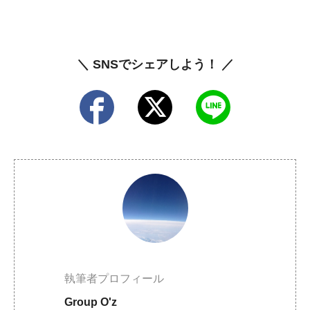
＼ SNSでシェアしよう！ ／
執筆者プロフィール
Group O'z