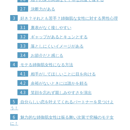
2.7
決断力がある
3
好き？それとも苦手？姉御肌な女性に対する男性心理
3.1
裏表がなく接しやすい
3.2
ギャップがあるとキュンとする
3.3
落としにくいイメージがある
3.4
お節介だと感じる
4
モテる姉御肌女性になる方法
4.1
相手がしてほしいことに目を向ける
4.2
余裕がないときには誰かを頼る
4.3
笑顔を忘れず親しみやすさを演出
5
自分らしい恋を叶えてくれるパートナーを見つけよ
う！
6
魅力的な姉御肌女性は振る舞い次第で究極のモテ女
に！