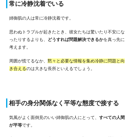
常に冷静沈着でいる
姉御肌の人は常に冷静沈着です。
思わぬトラブルが起きたとき、彼女たちは驚いたり不安にな
ったりするよりも、
どうすれば問題解決できるか
を真っ先に
考えます。
周囲が慌てるなか、
黙々と必要な情報を集め冷静に問題と向
き合える
のは大きな長所といえるでしょう。
相手の身分関係なく平等な態度で接する
気風がよく面倒見のいい姉御肌の人にとって、
すべての人間
が平等
です。