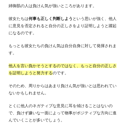
姉御肌の人は負けん気が強いところがあります。
彼女たちは
何事も正しく判断しよう
という思いが強く、他人
に意見を否定されると自分の正しさをより証明しようと躍起
になるのです。
もっとも彼女たちの負けん気は自分自身に対して発揮されま
す。
他人を言い負かそうとするのではなく、もっと自分の正しさ
を証明しようと努力する
のです。
そのため、周りからはあまり負けん気が強いとは思われてい
ないかもしれません。
とくに他人のネガティブな意見に耳を傾けることはないの
で、負けず嫌いな一面によって物事がポジティブな方向に進
んでいくことが多いでしょう。