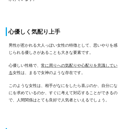
心優しく気配り上手
男性が惹かれる大人っぽい女性の特徴として、思いやりを感
じられる優しさがあることも大きな要素です。
心優しい性格で、
常に周りへの気配りや心配りを意識してい
る
女性は、まるで女神のような存在です。
このような女性は、相手がなにをしたら喜ぶのか、自分にな
にを求めているのか、すぐに考えて対応することができるの
で、人間関係はとても良好で人気者といえるでしょう。