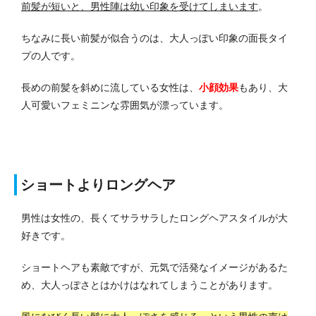
前髪が短いと、男性陣は幼い印象を受けてしまいます
。
ちなみに長い前髪が似合うのは、大人っぽい印象の面長タイ
プの人です。
長めの前髪を斜めに流している女性は、
小顔効果
もあり、大
人可愛いフェミニンな雰囲気が漂っています。
ショートよりロングヘア
男性は女性の、長くてサラサラしたロングヘアスタイルが大
好きです。
ショートヘアも素敵ですが、元気で活発なイメージがあるた
め、大人っぽさとはかけはなれてしまうことがあります。