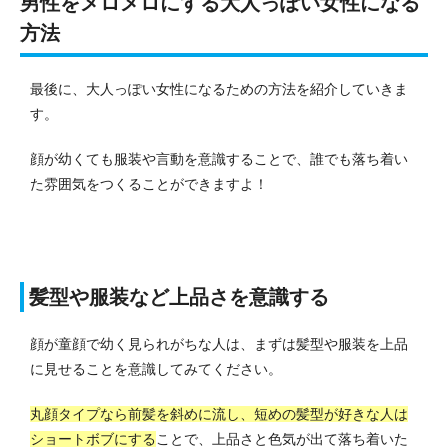
男性をメロメロにする大人っぽい女性になる
方法
最後に、大人っぽい女性になるための方法を紹介していきま
す。
顔が幼くても服装や言動を意識することで、誰でも落ち着い
た雰囲気をつくることができますよ！
髪型や服装など上品さを意識する
顔が童顔で幼く見られがちな人は、まずは髪型や服装を上品
に見せることを意識してみてください。
丸顔タイプなら前髪を斜めに流し、短めの髪型が好きな人は
ショートボブにする
ことで、上品さと色気が出て落ち着いた