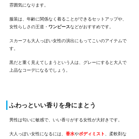
雰囲気になります。
服装は、年齢に関係なく着ることができるセットアップや、
女性らしさの王道・
ワンピース
などがおすすめです。
スカーフも大人っぽい女性の演出にもってこいのアイテムで
す。
黒だと重く見えてしまうという人は、グレーにすると大人で
上品なコーデになるでしょう。
ふわっといい香りを身にまとう
男性は匂いに敏感で、いい香りがする女性が大好きです。
大人っぽい女性になるには、
香水
や
ボディミスト
、柔軟剤な