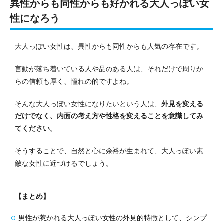
異性からも同性からも好かれる大人っぽい女
性になろう
大人っぽい女性は、異性からも同性からも人気の存在です。
言動が落ち着いている人や品のある人は、それだけで周りか
らの信頼も厚く、憧れの的ですよね。
そんな大人っぽい女性になりたいという人は、
外見を変える
だけでなく、内面の考え方や性格を変えることを意識してみ
てください
。
そうすることで、自然と心に余裕が生まれて、大人っぽい素
敵な女性に近づけるでしょう。
【まとめ】
男性が惹かれる大人っぽい女性の外見的特徴として、シンプ