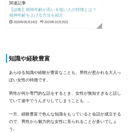
関連記事
【診断】精神年齢が高い＆低い人の特徴とは？
精神年齢を上げる方法を紹介
2020年05月24日
2023年10月25日
知識や経験豊富
あらゆる知識や経験が豊富なことも、男性が惹かれる大人っ
ぽい女性の特徴です。
男性が何か専門的な話をするとき、女性が無知すぎると話し
ていて途中でうんざりしてしまうことも…。
一方、経験豊富で色んな知識をもっていると会話が成立する
ので、男性から魅力的な女性に見られることが多いでしょ
う。