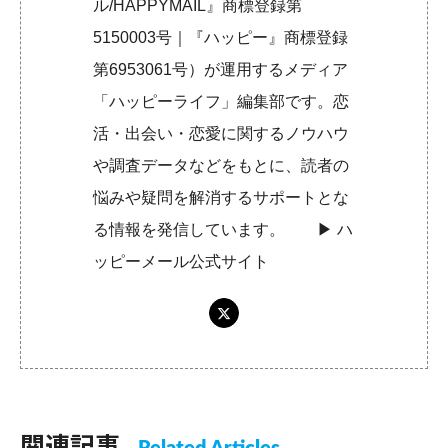
ル/HAPPYMAIL』商標登録第
5150003号｜『ハッピー』商標登録
第6953061号）が運用するメディア
「ハッピーライフ」編集部です。恋
活・出会い・恋愛に関するノウハウ
や調査データなどをもとに、読者の
悩みや疑問を解消するサポートとな
る情報を発信しています。 ▶︎
ハ
ッピーメール公式サイト
関連記事