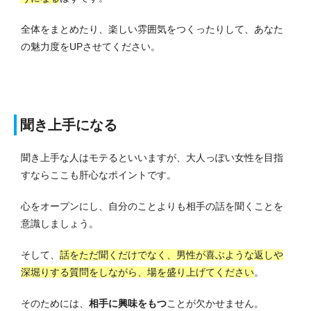
全体をまとめたり、楽しい雰囲気をつくったりして、あなた
の魅力度をUPさせてください。
聞き上手になる
聞き上手な人はモテるといいますが、大人っぽい女性を目指
すならここも肝心なポイントです。
心をオープンにし、自分のことよりも相手の話を聞くことを
意識しましょう。
そして、
話をただ聞くだけでなく、男性が喜ぶような返しや
深堀りする質問をしながら、場を盛り上げてください
。
そのためには、
相手に興味をもつ
ことが欠かせません。