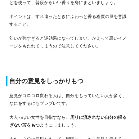
どを使って、普段からいい香りを身にまといましょう。
ポイントは、すれ違ったときにふわっと香る程度の量を意識
すること。
匂いが強すぎると逆効果になってしまい、かえって悪いイメ
ージをもたれてしまう
ので注意してください。
自分の意見をしっかりもつ
意見がコロコロ変わる人は、自分をもっていない人が多く、
なにをするにもブレブレです。
大人っぽい女性を目指すなら、
周りに流されない自分の揺る
ぎない芯をもつ
ようにしましょう。
また、自分の意思をもって、周囲にしっかり意見を伝えるこ