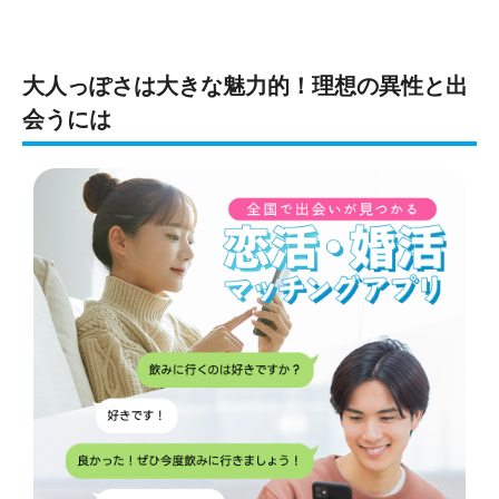
大人っぽさは大きな魅力的！理想の異性と出
会うには