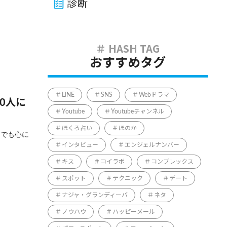
診断
おすすめタグ
LINE
SNS
Webドラマ
0人に
Youtube
Youtubeチャンネル
ほくろ占い
ほのか
までも心に
インタビュー
エンジェルナンバー
キス
コイラボ
コンプレックス
スポット
テクニック
デート
ナジャ・グランディーバ
ネタ
ノウハウ
ハッピーメール