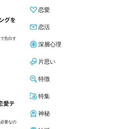
恋愛
ングを
恋活
トで告白す
深層心理
片思い
特徴
特集
恋愛テ
神秘
に必要なの