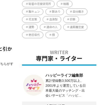
秘密の恋愛研究所
結婚
胸キュン
脈あり
自分磨き
花言葉
血液型
診断
運勢
運命の人
遠距離恋愛
野呂佳代
顔
と引か
専門家・ライター
どちらがす
ハッピーライフ編集部
累計登録数3,500万以上、
2001年より運営している日
本最大級のマッチング・出
会いサービス「ハッピ...