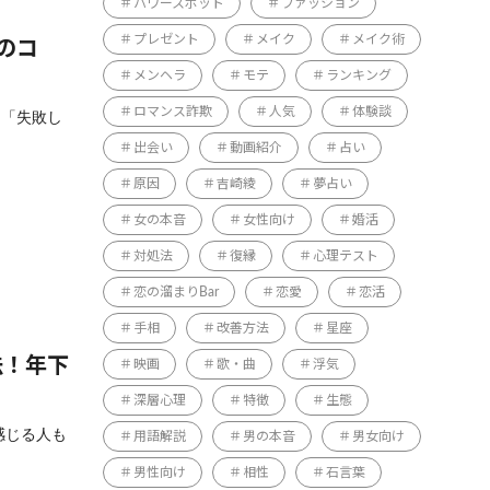
パワースポット
ファッション
プレゼント
メイク
メイク術
のコ
メンヘラ
モテ
ランキング
ロマンス詐欺
人気
体験談
」「失敗し
出会い
動画紹介
占い
原因
吉崎綾
夢占い
女の本音
女性向け
婚活
対処法
復縁
心理テスト
恋の溜まりBar
恋愛
恋活
手相
改善方法
星座
法！年下
映画
歌・曲
浮気
深層心理
特徴
生態
感じる人も
用語解説
男の本音
男女向け
男性向け
相性
石言葉