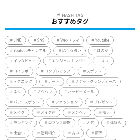
おすすめタグ
LINE
SNS
Webドラマ
Youtube
Youtubeチャンネル
ほくろ占い
ほのか
インタビュー
エンジェルナンバー
キス
コイラボ
コンプレックス
スポット
テクニック
デート
ナジャ・グランディーバ
ネタ
ノウハウ
ハッピーメール
パワースポット
ファッション
プレゼント
メイク
メイク術
メンヘラ
モテ
ランキング
ロマンス詐欺
人気
体験談
出会い
動画紹介
占い
原因