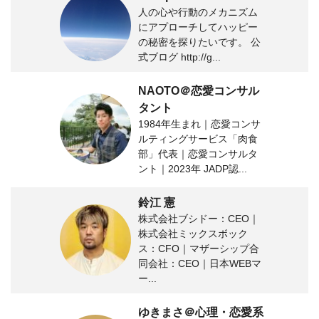
人の心や行動のメカニズム
にアプローチしてハッピー
の秘密を探りたいです。 公
式ブログ http://g...
NAOTO＠恋愛コンサル
タント
1984年生まれ｜恋愛コンサ
ルティングサービス「肉食
部」代表｜恋愛コンサルタ
ント｜2023年 JADP認...
鈴江 憲
株式会社ブシドー：CEO｜
株式会社ミックスボック
ス：CFO｜マザーシップ合
同会社：CEO｜日本WEBマ
ー...
ゆきまさ＠心理・恋愛系