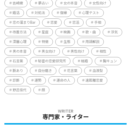
吉崎綾
夢占い
女の本音
女性向け
婚活
対処法
復縁
心理テスト
恋の溜まりBar
恋愛
恋活
手相
改善方法
星座
映画
歌・曲
浮気
深層心理
特徴
生態
用語解説
男の本音
男女向け
男性向け
相性
石言葉
秘密の恋愛研究所
結婚
胸キュン
脈あり
自分磨き
花言葉
血液型
診断
運勢
運命の人
遠距離恋愛
野呂佳代
顔
専門家・ライター