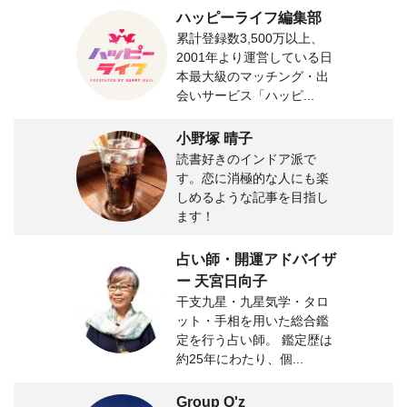
ハッピーライフ編集部
累計登録数3,500万以上、
2001年より運営している日
本最大級のマッチング・出
会いサービス「ハッピ...
小野塚 晴子
読書好きのインドア派で
す。恋に消極的な人にも楽
しめるような記事を目指し
ます！
占い師・開運アドバイザ
ー 天宮日向子
干支九星・九星気学・タロ
ット・手相を用いた総合鑑
定を行う占い師。 鑑定歴は
約25年にわたり、個...
Group O'z