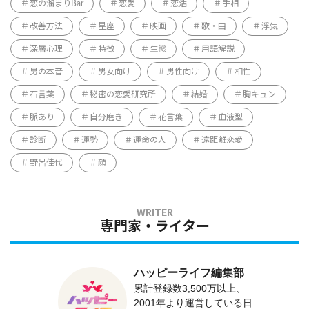
恋の溜まりBar
恋愛
恋活
手相
改善方法
星座
映画
歌・曲
浮気
深層心理
特徴
生態
用語解説
男の本音
男女向け
男性向け
相性
石言葉
秘密の恋愛研究所
結婚
胸キュン
脈あり
自分磨き
花言葉
血液型
診断
運勢
運命の人
遠距離恋愛
野呂佳代
顔
専門家・ライター
ハッピーライフ編集部
累計登録数3,500万以上、
2001年より運営している日