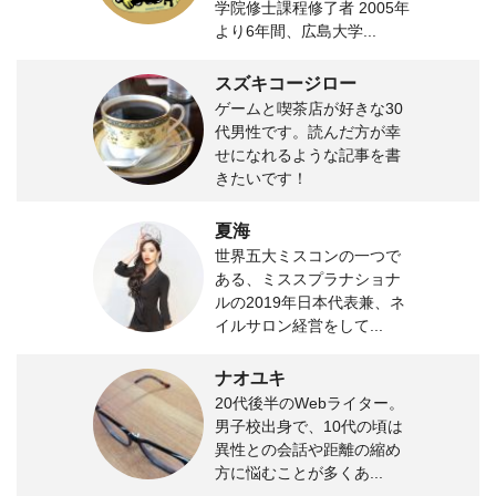
学院修士課程修了者 2005年
より6年間、広島大学...
スズキコージロー
ゲームと喫茶店が好きな30
代男性です。読んだ方が幸
せになれるような記事を書
きたいです！
夏海
世界五大ミスコンの一つで
ある、ミススプラナショナ
ルの2019年日本代表兼、ネ
イルサロン経営をして...
ナオユキ
20代後半のWebライター。
男子校出身で、10代の頃は
異性との会話や距離の縮め
方に悩むことが多くあ...