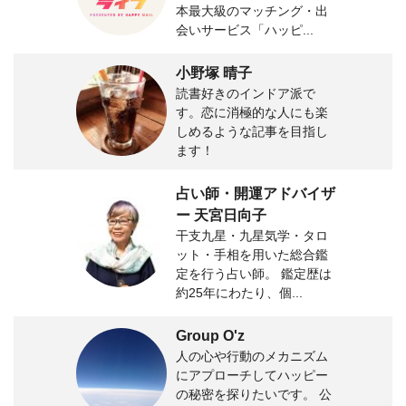
本最大級のマッチング・出
会いサービス「ハッピ...
小野塚 晴子
読書好きのインドア派で
す。恋に消極的な人にも楽
しめるような記事を目指し
ます！
占い師・開運アドバイザ
ー 天宮日向子
干支九星・九星気学・タロ
ット・手相を用いた総合鑑
定を行う占い師。 鑑定歴は
約25年にわたり、個...
Group O'z
人の心や行動のメカニズム
にアプローチしてハッピー
の秘密を探りたいです。 公