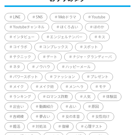
LINE
SNS
Webドラマ
Youtube
Youtubeチャンネル
ほくろ占い
ほのか
インタビュー
エンジェルナンバー
キス
コイラボ
コンプレックス
スポット
テクニック
デート
ナジャ・グランディーバ
ネタ
ノウハウ
ハッピーメール
パワースポット
ファッション
プレゼント
メイク
メイク術
メンヘラ
モテ
ランキング
ロマンス詐欺
人気
体験談
出会い
動画紹介
占い
原因
吉崎綾
夢占い
女の本音
女性向け
婚活
対処法
復縁
心理テスト