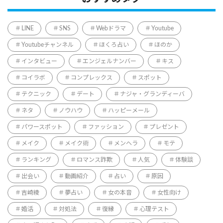
LINE
SNS
Webドラマ
Youtube
Youtubeチャンネル
ほくろ占い
ほのか
インタビュー
エンジェルナンバー
キス
コイラボ
コンプレックス
スポット
テクニック
デート
ナジャ・グランディーバ
ネタ
ノウハウ
ハッピーメール
パワースポット
ファッション
プレゼント
メイク
メイク術
メンヘラ
モテ
ランキング
ロマンス詐欺
人気
体験談
出会い
動画紹介
占い
原因
吉崎綾
夢占い
女の本音
女性向け
婚活
対処法
復縁
心理テスト