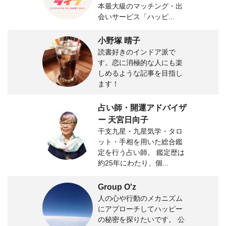
本最大級のマッチング・出
会いサービス「ハッピ...
小野塚 晴子
読書好きのインドア派で
す。恋に消極的な人にも楽
しめるような記事を目指し
ます！
占い師・開運アドバイザ
ー 天宮日向子
干支九星・九星気学・タロ
ット・手相を用いた総合鑑
定を行う占い師。 鑑定歴は
約25年にわたり、個...
Group O'z
人の心や行動のメカニズム
にアプローチしてハッピー
の秘密を探りたいです。 公