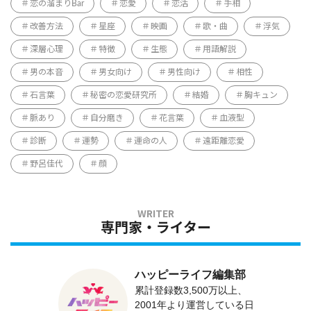
恋の溜まりBar
恋愛
恋活
手相
改善方法
星座
映画
歌・曲
浮気
深層心理
特徴
生態
用語解説
男の本音
男女向け
男性向け
相性
石言葉
秘密の恋愛研究所
結婚
胸キュン
脈あり
自分磨き
花言葉
血液型
診断
運勢
運命の人
遠距離恋愛
野呂佳代
顔
専門家・ライター
ハッピーライフ編集部
累計登録数3,500万以上、
2001年より運営している日