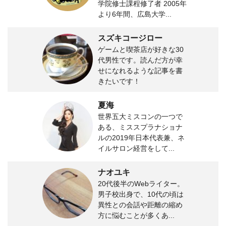
学院修士課程修了者 2005年
より6年間、広島大学...
スズキコージロー
ゲームと喫茶店が好きな30
代男性です。読んだ方が幸
せになれるような記事を書
きたいです！
夏海
世界五大ミスコンの一つで
ある、ミススプラナショナ
ルの2019年日本代表兼、ネ
イルサロン経営をして...
ナオユキ
20代後半のWebライター。
男子校出身で、10代の頃は
異性との会話や距離の縮め
方に悩むことが多くあ...