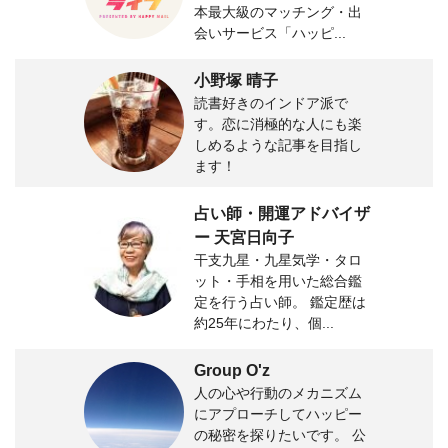
本最大級のマッチング・出
会いサービス「ハッピ...
小野塚 晴子
読書好きのインドア派で
す。恋に消極的な人にも楽
しめるような記事を目指し
ます！
占い師・開運アドバイザ
ー 天宮日向子
干支九星・九星気学・タロ
ット・手相を用いた総合鑑
定を行う占い師。 鑑定歴は
約25年にわたり、個...
Group O'z
人の心や行動のメカニズム
にアプローチしてハッピー
の秘密を探りたいです。 公