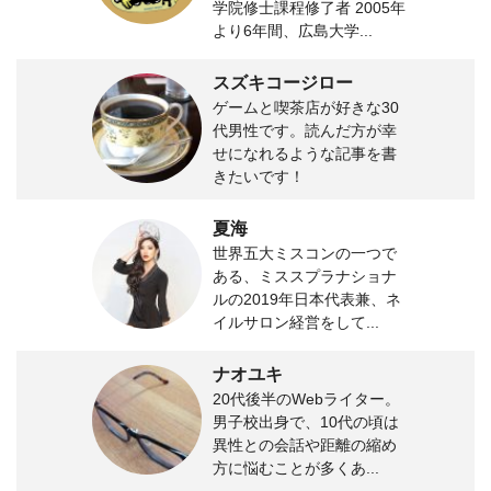
学院修士課程修了者 2005年
より6年間、広島大学...
スズキコージロー
ゲームと喫茶店が好きな30
代男性です。読んだ方が幸
せになれるような記事を書
きたいです！
夏海
世界五大ミスコンの一つで
ある、ミススプラナショナ
ルの2019年日本代表兼、ネ
イルサロン経営をして...
ナオユキ
20代後半のWebライター。
男子校出身で、10代の頃は
異性との会話や距離の縮め
方に悩むことが多くあ...