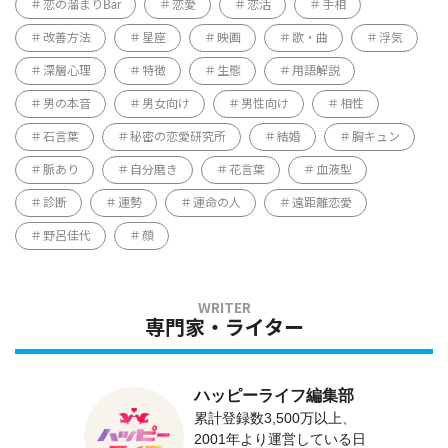
恋の溜まりBar
恋愛
恋活
手相
改善方法
星座
映画
歌・曲
浮気
深層心理
特徴
生態
用語解説
男の本音
男女向け
男性向け
相性
石言葉
秘密の恋愛研究所
結婚
胸キュン
脈あり
自分磨き
花言葉
血液型
診断
運勢
運命の人
遠距離恋愛
野呂佳代
顔
専門家・ライター
ハッピーライフ編集部
累計登録数3,500万以上、
2001年より運営している日