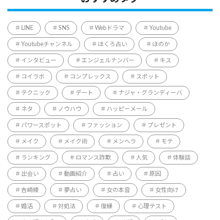
LINE
SNS
Webドラマ
Youtube
Youtubeチャンネル
ほくろ占い
ほのか
インタビュー
エンジェルナンバー
キス
コイラボ
コンプレックス
スポット
テクニック
デート
ナジャ・グランディーバ
ネタ
ノウハウ
ハッピーメール
パワースポット
ファッション
プレゼント
メイク
メイク術
メンヘラ
モテ
ランキング
ロマンス詐欺
人気
体験談
出会い
動画紹介
占い
原因
吉崎綾
夢占い
女の本音
女性向け
婚活
対処法
復縁
心理テスト