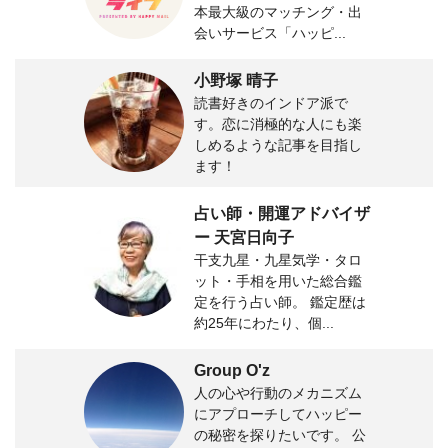
本最大級のマッチング・出
会いサービス「ハッピ...
小野塚 晴子
読書好きのインドア派で
す。恋に消極的な人にも楽
しめるような記事を目指し
ます！
占い師・開運アドバイザ
ー 天宮日向子
干支九星・九星気学・タロ
ット・手相を用いた総合鑑
定を行う占い師。 鑑定歴は
約25年にわたり、個...
Group O'z
人の心や行動のメカニズム
にアプローチしてハッピー
の秘密を探りたいです。 公