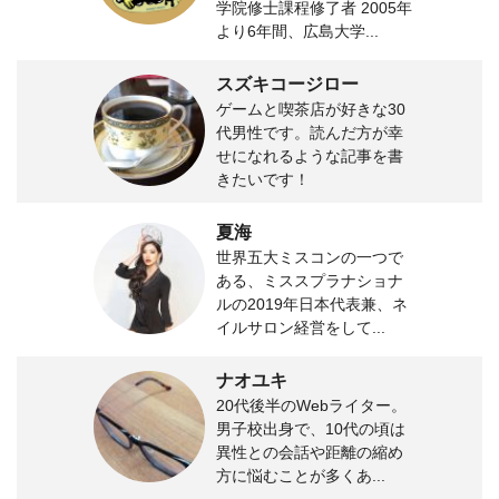
学院修士課程修了者 2005年
より6年間、広島大学...
スズキコージロー
ゲームと喫茶店が好きな30
代男性です。読んだ方が幸
せになれるような記事を書
きたいです！
夏海
世界五大ミスコンの一つで
ある、ミススプラナショナ
ルの2019年日本代表兼、ネ
イルサロン経営をして...
ナオユキ
20代後半のWebライター。
男子校出身で、10代の頃は
異性との会話や距離の縮め
方に悩むことが多くあ...