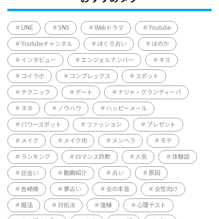
LINE
SNS
Webドラマ
Youtube
Youtubeチャンネル
ほくろ占い
ほのか
インタビュー
エンジェルナンバー
キス
コイラボ
コンプレックス
スポット
テクニック
デート
ナジャ・グランディーバ
ネタ
ノウハウ
ハッピーメール
パワースポット
ファッション
プレゼント
メイク
メイク術
メンヘラ
モテ
ランキング
ロマンス詐欺
人気
体験談
出会い
動画紹介
占い
原因
吉崎綾
夢占い
女の本音
女性向け
婚活
対処法
復縁
心理テスト