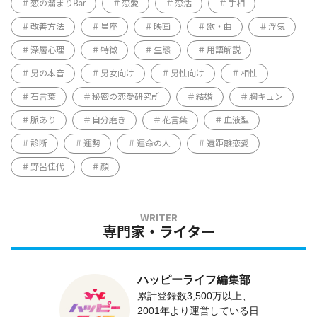
恋の溜まりBar
恋愛
恋活
手相
改善方法
星座
映画
歌・曲
浮気
深層心理
特徴
生態
用語解説
男の本音
男女向け
男性向け
相性
石言葉
秘密の恋愛研究所
結婚
胸キュン
脈あり
自分磨き
花言葉
血液型
診断
運勢
運命の人
遠距離恋愛
野呂佳代
顔
専門家・ライター
ハッピーライフ編集部
累計登録数3,500万以上、
2001年より運営している日