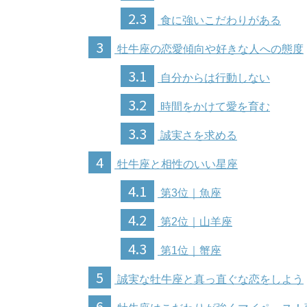
2.3
食に強いこだわりがある
3
牡牛座の恋愛傾向や好きな人への態度
3.1
自分からは行動しない
3.2
時間をかけて愛を育む
3.3
誠実さを求める
4
牡牛座と相性のいい星座
4.1
第3位｜魚座
4.2
第2位｜山羊座
4.3
第1位｜蟹座
5
誠実な牡牛座と真っ直ぐな恋をしよう
6