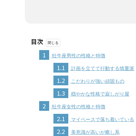
目次
1
牡牛座男性の性格と特徴
1.1
計画を立てて行動する慎重派
1.2
こだわりが強い頑固もの
1.3
穏やかな性格で寂しがり屋
2
牡牛座女性の性格と特徴
2.1
マイペースで落ち着いている
2.2
美意識が高いが癒し系