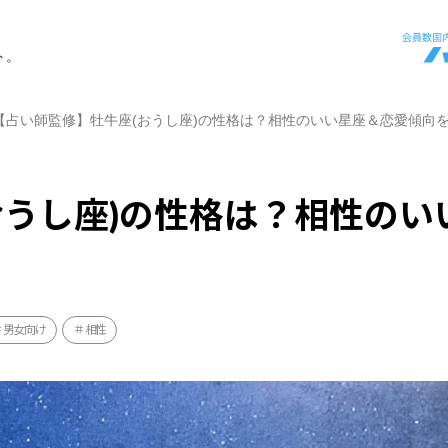
ト。
【占い師監修】牡牛座(おうし座)の性格は？相性のいい星座＆恋愛傾向
おうし座)の性格は？相性のい
男女向け
相性