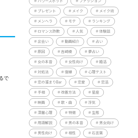
パワースポット
ファッション
プレゼント
メイク
メイク術
メンヘラ
モテ
ランキング
ロマンス詐欺
人気
体験談
出会い
動画紹介
占い
原因
吉崎綾
夢占い
女の本音
女性向け
婚活
対処法
復縁
心理テスト
るで
恋の溜まりBar
恋愛
恋活
手相
改善方法
星座
映画
歌・曲
浮気
深層心理
特徴
生態
用語解説
男の本音
男女向け
男性向け
相性
石言葉