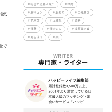
秘密の恋愛研究所
結婚
胸キュン
脈あり
自分磨き
根気
花言葉
血液型
診断
運勢
運命の人
遠距離恋愛
野呂佳代
顔
全で
専門家・ライター
ハッピーライフ編集部
累計登録数3,500万以上、
2001年より運営している日
本最大級のマッチング・出
会いサービス「ハッピ...