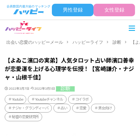
男性登録
女性登録
出会い恋愛のハッピーメール
ハッピーライフ
診断
【よ
【よゐこ濱口の実弟】人気タロット占い師濱口善幸
が恋愛運を上げる心理学を伝授！【宮崎謙介・ナジ
ャ・山根千佳】
診断
2022年3月7日
2022年3月5日
Youtube
Youtubeチャンネル
コイラボ
ナジャ・グランディーバ
占い
恋愛
男女向け
秘密の恋愛研究所