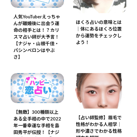
人気YouTuberえっちゃ
ほくろ占いの意味とは
んが離婚後に出会う運
｜体にあるほくろ位置
命の相手とは！？カリ
から運勢をチェックし
スマ占い師が大予言！
よう！
【ナジャ・山根千佳・
パシンペロンはやぶ
さ】
【無敵】300種類以上
【占い師監修】眉毛で
ある全手相の中で2022
性格がわかる人相学｜
年一番幸運な手相を島
形や濃さでわかる性格
田秀平が伝授！【ナジ