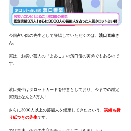
今回占い師の先生として登場していただくのは、
濱口喜幸さ
ん
。
実は、お笑い芸人の『よゐこ』の濱口優の実弟でもあるので
す。
濱口先生はタロットカードを得意としており、今までの鑑定
実績はなんと3万人！
さらに3000人以上の芸能人を鑑定してきたという、
実績も折
り紙つきの先生
です。
では早速、今回の内容をチェックしていきましょう！