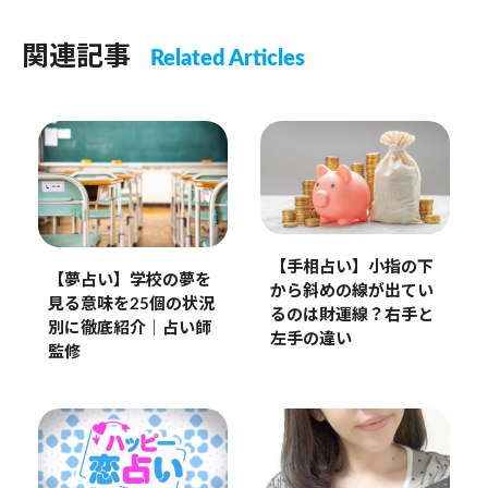
関連記事
Related Articles
【手相占い】小指の下
【夢占い】学校の夢を
から斜めの線が出てい
見る意味を25個の状況
るのは財運線？右手と
別に徹底紹介｜占い師
左手の違い
監修