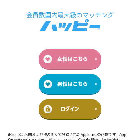
iPhoneは 米国および他の国々で登録されたApple Inc.の商標です。App