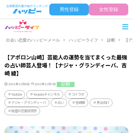
男性登録
女性登録
出会い恋愛のハッピーメール
ハッピーライフ
診断
【ア
【アポロン山崎】芸能人の運勢を当てまくった最強
の占い師芸人登場！【ナジャ・グランディーバ、吉
崎 綾】
診断
2021年11月8日
2021年11月7日
Youtube
Youtubeチャンネル
コイラボ
ナジャ・グランディーバ
占い
吉崎綾
男女向け
秘密の恋愛研究所