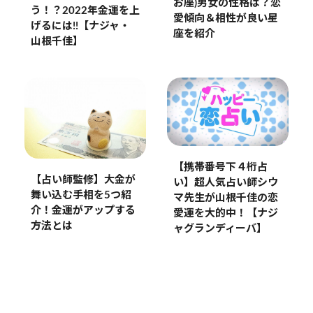
お座)男女の性格は？恋
う！？2022年金運を上
愛傾向＆相性が良い星
げるには!!【ナジャ・
座を紹介
山根千佳】
【携帯番号下４桁占
【占い師監修】大金が
い】超人気占い師シウ
舞い込む手相を5つ紹
マ先生が山根千佳の恋
介！金運がアップする
愛運を大的中！【ナジ
方法とは
ャグランディーバ】