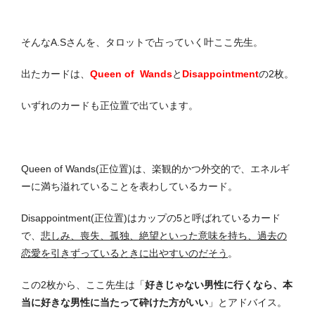
そんなA.Sさんを、タロットで占っていく叶ここ先生。
出たカードは、
Queen of Wands
と
Disappointment
の2枚。
いずれのカードも正位置で出ています。
Queen of Wands(正位置)は、楽観的かつ外交的で、エネルギ
ーに満ち溢れていることを表わしているカード。
Disappointment(正位置)はカップの5と呼ばれているカード
で、
悲しみ、喪失、孤独、絶望といった意味を持ち、過去の
恋愛を引きずっているときに出やすいのだそう
。
この2枚から、ここ先生は「
好きじゃない男性に行くなら、本
当に好きな男性に当たって砕けた方がいい
」とアドバイス。