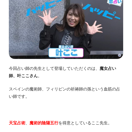
今回占い師の先生として登場していただくのは、
魔女占い
師、叶ここさん
。
スペインの魔術師、フィリピンの祈祷師の孫という血筋の占
い師です。
天宝占術
、
魔術的陰陽五行
を得意としているここ先生。