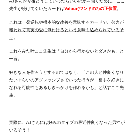
A.Iさんが今後どうしていったらいいのかを聞くために、ここ
先生が続けて引いたカードは
Valour(ワンドの7)の正位置
。
これは
一発逆転や根本的な改善を意味するカードで、努力が
報われて真実の愛に気付けるという意味も込められているそ
う
。
これをみた叶ここ先生は「自分から行かないとダメかも」と
一言。
好きな人を作ろうとするのではなく、「この人と仲良くなり
たいぐらいのアグレッシブさでいったほうが、相手を好きに
なれる可能性もあるしきっかけを作れるかも」と話すここ先
生。
実際に、A.Iさんには好みのタイプの最近仲良くなった男性が
いるそう！