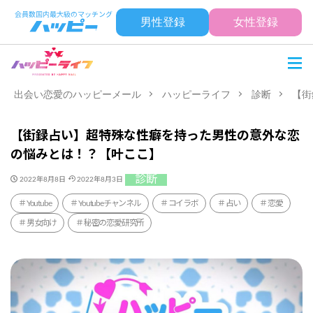
男性登録
女性登録
出会い恋愛のハッピーメール
ハッピーライフ
診断
【街
【街録占い】超特殊な性癖を持った男性の意外な恋
の悩みとは！？【叶ここ】
診断
2022年8月8日
2022年8月3日
Youtube
Youtubeチャンネル
コイラボ
占い
恋愛
男女向け
秘密の恋愛研究所