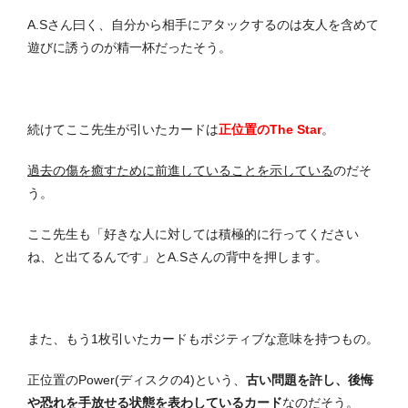
A.Sさん曰く、自分から相手にアタックするのは友人を含めて
遊びに誘うのが精一杯だったそう。
続けてここ先生が引いたカードは
正位置のThe Star
。
過去の傷を癒すために前進していることを示している
のだそ
う。
ここ先生も「好きな人に対しては積極的に行ってください
ね、と出てるんです」とA.Sさんの背中を押します。
また、もう1枚引いたカードもポジティブな意味を持つもの。
正位置のPower(ディスクの4)という、
古い問題を許し、後悔
や恐れを手放せる状態を表わしているカード
なのだそう。