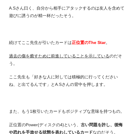
A.Sさん曰く、自分から相手にアタックするのは友人を含めて
遊びに誘うのが精一杯だったそう。
続けてここ先生が引いたカードは
正位置のThe Star
。
過去の傷を癒すために前進していることを示している
のだそ
う。
ここ先生も「好きな人に対しては積極的に行ってください
ね、と出てるんです」とA.Sさんの背中を押します。
また、もう1枚引いたカードもポジティブな意味を持つもの。
正位置のPower(ディスクの4)という、
古い問題を許し、後悔
や恐れを手放せる状態を表わしているカード
なのだそう。