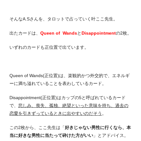
そんなA.Sさんを、タロットで占っていく叶ここ先生。
出たカードは、
Queen of Wands
と
Disappointment
の2枚。
いずれのカードも正位置で出ています。
Queen of Wands(正位置)は、楽観的かつ外交的で、エネルギ
ーに満ち溢れていることを表わしているカード。
Disappointment(正位置)はカップの5と呼ばれているカード
で、
悲しみ、喪失、孤独、絶望といった意味を持ち、過去の
恋愛を引きずっているときに出やすいのだそう
。
この2枚から、ここ先生は「
好きじゃない男性に行くなら、本
当に好きな男性に当たって砕けた方がいい
」とアドバイス。