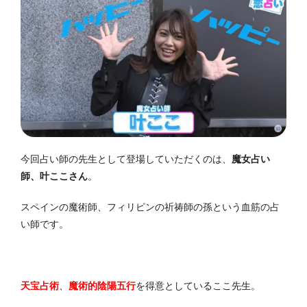
今回占い師の先生として登場していただくのは、
魔女占い
師、叶ここさん
。
スペインの魔術師、フィリピンの祈祷師の孫という血筋の占
い師です。
天宝占術
、
魔術的陰陽五行
を得意としているここ先生。