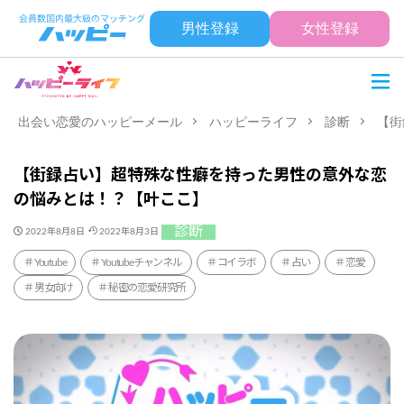
男性登録
女性登録
出会い恋愛のハッピーメール
ハッピーライフ
診断
【街
【街録占い】超特殊な性癖を持った男性の意外な恋
の悩みとは！？【叶ここ】
診断
2022年8月8日
2022年8月3日
Youtube
Youtubeチャンネル
コイラボ
占い
恋愛
男女向け
秘密の恋愛研究所