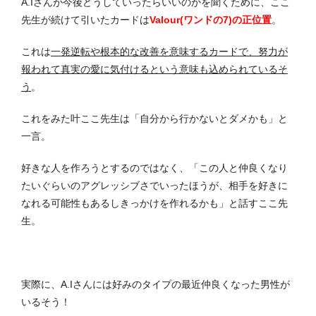
A.Iさんが今後どうしていったらいいのかを聞くために、ここ
先生が続けて引いたカードは
Valour(ワンドの7)の正位置
。
これは
一発逆転や根本的な改善を意味するカードで、努力が
報われて真実の愛に気付けるという意味も込められているそ
う
。
これをみた叶ここ先生は「自分から行かないとダメかも」と
一言。
好きな人を作ろうとするのではなく、「この人と仲良くなり
たいぐらいのアグレッシブさでいったほうが、相手を好きに
なれる可能性もあるしきっかけを作れるかも」と話すここ先
生。
実際に、A.Iさんには好みのタイプの最近仲良くなった男性が
いるそう！