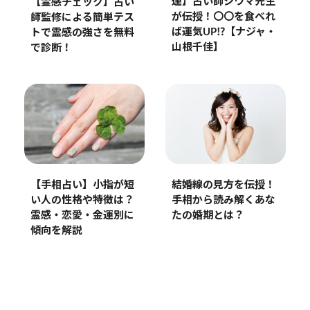
運】占い師シウマ先生
【霊感チェック】占い
が伝授！〇〇を食べれ
師監修による簡単テス
ば運気UP⁉️【ナジャ・
トで霊感の強さを無料
山根千佳】
で診断！
【手相占い】小指が短
結婚線の見方を伝授！
い人の性格や特徴は？
手相から読み解くあな
霊感・恋愛・金運別に
たの婚期とは？
傾向を解説