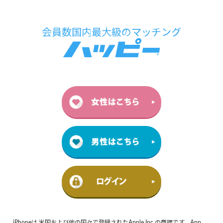
iPhoneは 米国および他の国々で登録されたApple Inc.の商標です。App