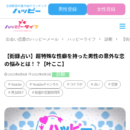
男性登録
女性登録
出会い恋愛のハッピーメール
ハッピーライフ
診断
【街
【街録占い】超特殊な性癖を持った男性の意外な恋
の悩みとは！？【叶ここ】
診断
2022年8月8日
2022年8月3日
Youtube
Youtubeチャンネル
コイラボ
占い
恋愛
男女向け
秘密の恋愛研究所