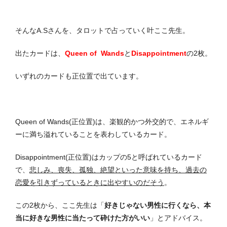
そんなA.Sさんを、タロットで占っていく叶ここ先生。
出たカードは、
Queen of Wands
と
Disappointment
の2枚。
いずれのカードも正位置で出ています。
Queen of Wands(正位置)は、楽観的かつ外交的で、エネルギ
ーに満ち溢れていることを表わしているカード。
Disappointment(正位置)はカップの5と呼ばれているカード
で、
悲しみ、喪失、孤独、絶望といった意味を持ち、過去の
恋愛を引きずっているときに出やすいのだそう
。
この2枚から、ここ先生は「
好きじゃない男性に行くなら、本
当に好きな男性に当たって砕けた方がいい
」とアドバイス。