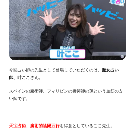
今回占い師の先生として登場していただくのは、
魔女占い
師、叶ここさん
。
スペインの魔術師、フィリピンの祈祷師の孫という血筋の占
い師です。
天宝占術
、
魔術的陰陽五行
を得意としているここ先生。