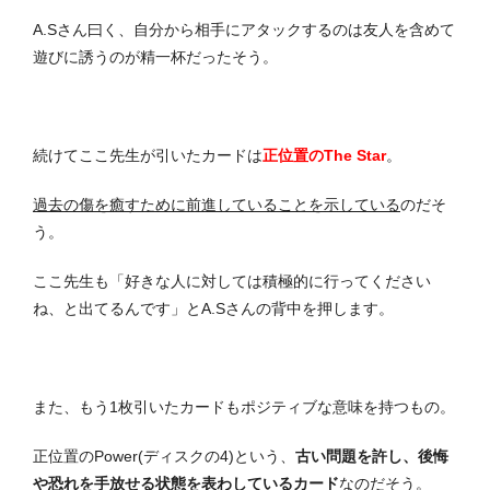
A.Sさん曰く、自分から相手にアタックするのは友人を含めて
遊びに誘うのが精一杯だったそう。
続けてここ先生が引いたカードは
正位置のThe Star
。
過去の傷を癒すために前進していることを示している
のだそ
う。
ここ先生も「好きな人に対しては積極的に行ってください
ね、と出てるんです」とA.Sさんの背中を押します。
また、もう1枚引いたカードもポジティブな意味を持つもの。
正位置のPower(ディスクの4)という、
古い問題を許し、後悔
や恐れを手放せる状態を表わしているカード
なのだそう。