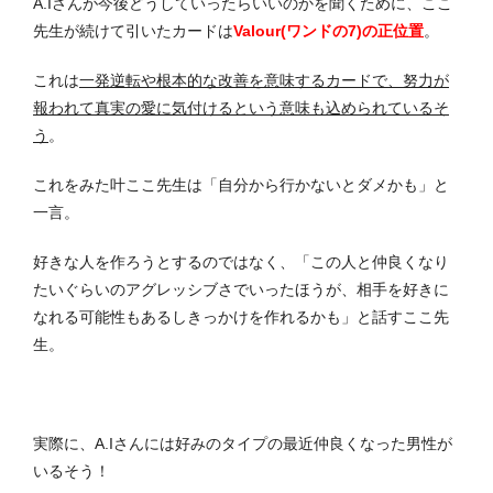
A.Iさんが今後どうしていったらいいのかを聞くために、ここ
先生が続けて引いたカードは
Valour(ワンドの7)の正位置
。
これは
一発逆転や根本的な改善を意味するカードで、努力が
報われて真実の愛に気付けるという意味も込められているそ
う
。
これをみた叶ここ先生は「自分から行かないとダメかも」と
一言。
好きな人を作ろうとするのではなく、「この人と仲良くなり
たいぐらいのアグレッシブさでいったほうが、相手を好きに
なれる可能性もあるしきっかけを作れるかも」と話すここ先
生。
実際に、A.Iさんには好みのタイプの最近仲良くなった男性が
いるそう！