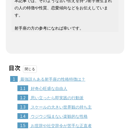
本記事では、そのような言い伝えを持つ射手座生まれ
の人の特徴や性質、恋愛傾向などをお伝えしていま
す。
射手座の方の参考になれば幸いです。
目次
1
最強説もある射手座の性格特徴は？
1.1
好奇心旺盛な自由人
1.2
思い立ったら即実践の行動派
1.3
スケールの大きい世界観の持ち主
1.4
ウジウジ悩まない楽観的な性格
1.5
お世辞や社交辞令が苦手な正直者