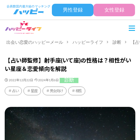
男性登録
女性登録
出会い恋愛のハッピーメール
ハッピーライフ
診断
【占
【占い師監修】射手座(いて座)の性格は？相性がい
い星座＆恋愛傾向を解説
診断
2022年12月22日
2024年1月6日
占い
星座
男女向け
相性