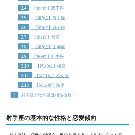
2.4
【第4位】双子座
2.5
【第5位】射手座
2.6
【第6位】獅子座
2.7
【第7位】蟹座
2.8
【第8位】山羊座
2.9
【第9位】牡牛座
2.10
【第10位】蠍座
2.11
【第11位】乙女座
2.12
【第12位】魚座
3
射手座と牡羊座は相性抜群！
射手座の基本的な性格と恋愛傾向
射手座は、好奇心が強く、自由を愛するエネルギッシュな星