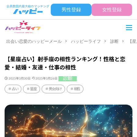
男性登録
女性登録
出会い恋愛のハッピーメール
ハッピーライフ
診断
【星
【星座占い】射手座の相性ランキング！性格と恋
愛・結婚・友達・仕事の相性
診断
2025年3月30日
2025年3月26日
占い
星座
男女向け
相性