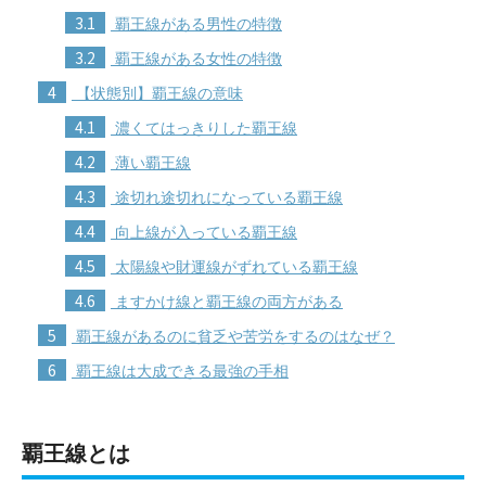
3.1
覇王線がある男性の特徴
3.2
覇王線がある女性の特徴
4
【状態別】覇王線の意味
4.1
濃くてはっきりした覇王線
4.2
薄い覇王線
4.3
途切れ途切れになっている覇王線
4.4
向上線が入っている覇王線
4.5
太陽線や財運線がずれている覇王線
4.6
ますかけ線と覇王線の両方がある
5
覇王線があるのに貧乏や苦労をするのはなぜ？
6
覇王線は大成できる最強の手相
覇王線とは