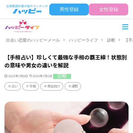
男性登録
女性登録
出会い恋愛のハッピーメール
ハッピーライフ
診断
【手
【手相占い】珍しくて最強な手相の覇王線！状態別
の意味や男女の違いを解説
診断
2025年7月8日
2025年7月2日
占い
手相
男女向け
運勢