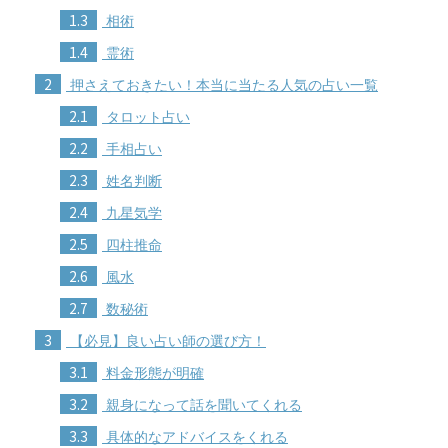
1.3
相術
1.4
霊術
2
押さえておきたい！本当に当たる人気の占い一覧
2.1
タロット占い
2.2
手相占い
2.3
姓名判断
2.4
九星気学
2.5
四柱推命
2.6
風水
2.7
数秘術
3
【必見】良い占い師の選び方！
3.1
料金形態が明確
3.2
親身になって話を聞いてくれる
3.3
具体的なアドバイスをくれる