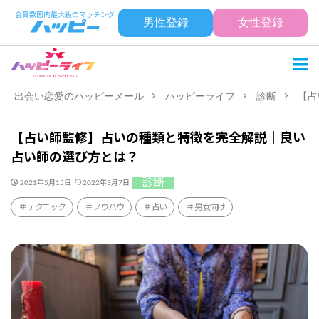
男性登録
女性登録
出会い恋愛のハッピーメール
ハッピーライフ
診断
【占
【占い師監修】占いの種類と特徴を完全解説｜良い
占い師の選び方とは？
診断
2021年5月15日
2022年3月7日
テクニック
ノウハウ
占い
男女向け