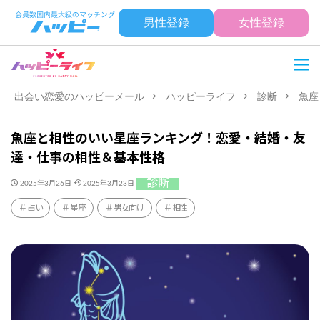
男性登録
女性登録
出会い恋愛のハッピーメール
ハッピーライフ
診断
魚座
魚座と相性のいい星座ランキング！恋愛・結婚・友
達・仕事の相性＆基本性格
診断
2025年3月26日
2025年3月23日
占い
星座
男女向け
相性