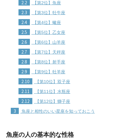
2.2
【第2位】魚座
2.3
【第3位】牡牛座
2.4
【第4位】蠍座
2.5
【第5位】乙女座
2.6
【第6位】山羊座
2.7
【第7位】天秤座
2.8
【第8位】射手座
2.9
【第9位】牡羊座
2.10
【第10位】双子座
2.11
【第11位】水瓶座
2.12
【第12位】獅子座
3
魚座と相性のいい星座を知っておこう
魚座の人の基本的な性格