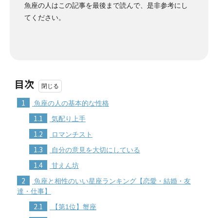
魚座の人はこの記事を最後まで読んで、是非参考にし
てください。
目次
1
魚座の人の基本的な性格
1.1
気配り上手
1.2
ロマンチスト
1.3
自分の意見を大切にしている
1.4
甘えん坊
2
魚座と相性のいい星座ランキング【恋愛・結婚・友
達・仕事】
2.1
【第1位】蟹座