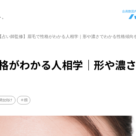
ト。
【占い師監修】眉毛で性格がわかる人相学｜形や濃さでわかる性格傾向
格がわかる人相学｜形や濃
男女向け
顔