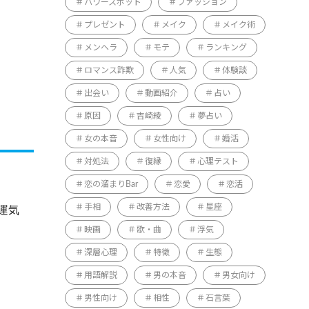
パワースポット
ファッション
プレゼント
メイク
メイク術
メンヘラ
モテ
ランキング
ロマンス詐欺
人気
体験談
出会い
動画紹介
占い
原因
吉崎綾
夢占い
女の本音
女性向け
婚活
対処法
復縁
心理テスト
恋の溜まりBar
恋愛
恋活
手相
改善方法
星座
運気
映画
歌・曲
浮気
深層心理
特徴
生態
用語解説
男の本音
男女向け
男性向け
相性
石言葉