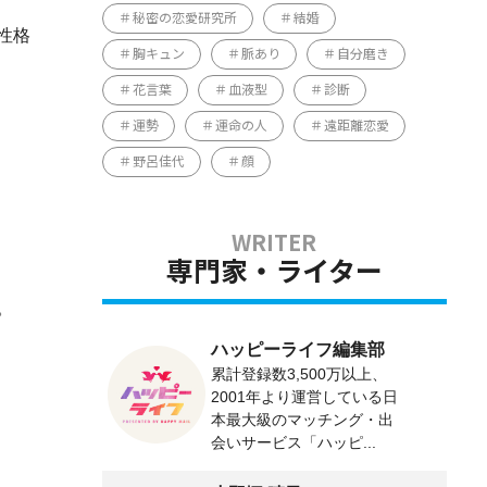
秘密の恋愛研究所
結婚
性格
胸キュン
脈あり
自分磨き
花言葉
血液型
診断
運勢
運命の人
遠距離恋愛
野呂佳代
顔
専門家・ライター
。
ハッピーライフ編集部
累計登録数3,500万以上、
2001年より運営している日
本最大級のマッチング・出
会いサービス「ハッピ...