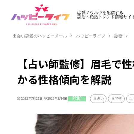
恋愛ノウハウを配信する
恋活・婚活トレンド情報サイ
出会い恋愛のハッピーメール
ハッピーライフ
診断
【占い師監修】眉毛で性
かる性格傾向を解説
診断
占い
特徴
2022年7月21日
2023年2月4日