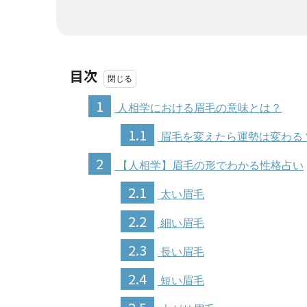
目次
1
人相学における眉毛の意味とは？
1.1
眉毛を変えたら運勢は変わる
2
【人相学】眉毛の形でわかる性格占い
2.1
太い眉毛
2.2
細い眉毛
2.3
長い眉毛
2.4
短い眉毛