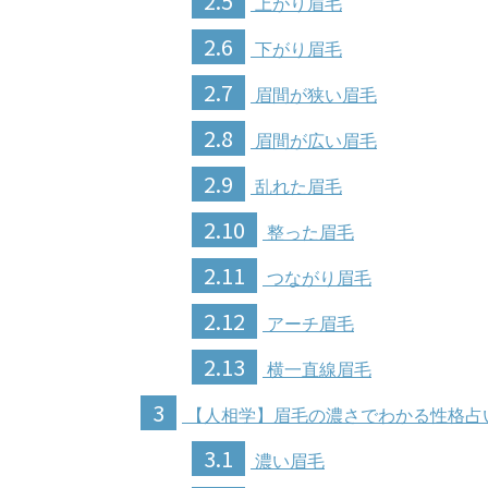
2.5
上がり眉毛
2.6
下がり眉毛
2.7
眉間が狭い眉毛
2.8
眉間が広い眉毛
2.9
乱れた眉毛
2.10
整った眉毛
2.11
つながり眉毛
2.12
アーチ眉毛
2.13
横一直線眉毛
3
【人相学】眉毛の濃さでわかる性格占
3.1
濃い眉毛