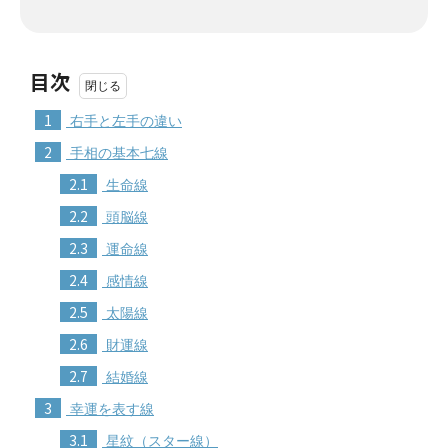
目次
1
右手と左手の違い
2
手相の基本七線
2.1
生命線
2.2
頭脳線
2.3
運命線
2.4
感情線
2.5
太陽線
2.6
財運線
2.7
結婚線
3
幸運を表す線
3.1
星紋（スター線）