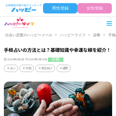
男性登録
女性登録
出会い恋愛のハッピーメール
ハッピーライフ
診断
手相
手相占いの方法とは？基礎知識や幸運な線を紹介！
診断
2024年6月3日
2024年5月19日
占い
手相
男女向け
運勢