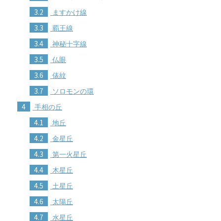
3.2
ますかけ線
3.3
覇王線
3.4
神秘十字線
3.5
仏眼
3.6
俵紋
3.7
ソロモンの環
4
手相の丘
4.1
地丘
4.2
金星丘
4.3
第一火星丘
4.4
木星丘
4.5
土星丘
4.6
太陽丘
4.7
水星丘