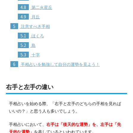
4.8
第二火星丘
4.9
月丘
5
注意すべき手相
5.1
ほくろ
5.2
島
5.3
十字
6
手相占いを勉強して自分の運勢を見よう！
右手と左手の違い
手相占いを始める際、「右手と左手のどちらの手相を見れば
いいの？」と思う人も多いでしょう。
手相占いにおいて、
右手は「後天的な運勢」を、左手は「先
天的な運勢」
を表しているといわれています。