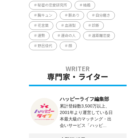
秘密の恋愛研究所
結婚
胸キュン
脈あり
自分磨き
花言葉
血液型
診断
運勢
運命の人
遠距離恋愛
野呂佳代
顔
専門家・ライター
ハッピーライフ編集部
累計登録数3,500万以上、
2001年より運営している日
本最大級のマッチング・出
会いサービス「ハッピ...