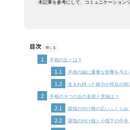
本記事を参考にして、コミュニケーション
目次
1
手相の丘とは？
1.1
手相の線に重要な影響を与え
1.2
生まれ持った能力や現在の状
2
手相の９つの丘の名前と意味は？
2.1
親指の付け根の広いふくらみ
2.2
親指の付け根と小指下の中央