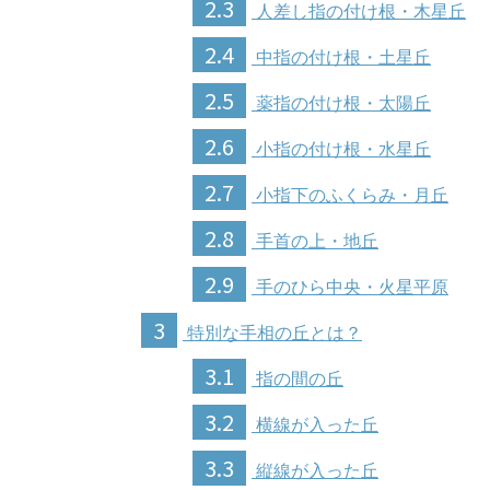
2.3
人差し指の付け根・木星丘
2.4
中指の付け根・土星丘
2.5
薬指の付け根・太陽丘
2.6
小指の付け根・水星丘
2.7
小指下のふくらみ・月丘
2.8
手首の上・地丘
2.9
手のひら中央・火星平原
3
特別な手相の丘とは？
3.1
指の間の丘
3.2
横線が入った丘
3.3
縦線が入った丘