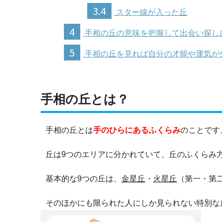
3.4
スター線が入った丘
4
手相の丘の意味を把握して出会い探し
5
手相の丘を見れば自分の才能や運気が
手相の丘とは？
手相の丘とは
手のひらにあるふくらみ
のことです
丘は9つのエリアに分かれていて、丘のふくらみ
基本的な9つの丘は、
金星丘
・
火星丘
（第一・第
そのほかにも限られた人にしか見られない特別な