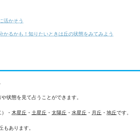
に活かそう
分かるかも！知りたいときは丘の状態をみてみよう
。
方や状態を見て占うことができます。
二）・
木星丘
・
土星丘
・
太陽丘
・
水星丘
・
月丘
・
地丘
です。
丘もあります。