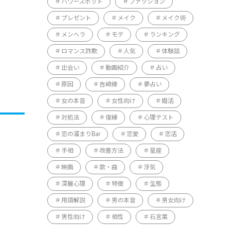
パワースポット
ファッション
プレゼント
メイク
メイク術
メンヘラ
モテ
ランキング
ロマンス詐欺
人気
体験談
出会い
動画紹介
占い
原因
吉崎綾
夢占い
女の本音
女性向け
婚活
対処法
復縁
心理テスト
恋の溜まりBar
恋愛
恋活
手相
改善方法
星座
映画
歌・曲
浮気
深層心理
特徴
生態
用語解説
男の本音
男女向け
男性向け
相性
石言葉